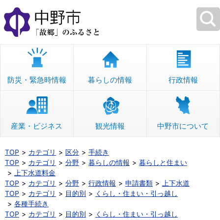
本
文
へ
移
動
防災・緊急時情報
暮らしの情報
行政情報
産業・ビジネス
観光情報
中野市について
TOP
カテゴリ
区分
手続き
TOP
カテゴリ
分野
暮らしの情報
暮らしと住まい
上下水道料金
TOP
カテゴリ
分野
行政情報
申請書類
上下水道
TOP
カテゴリ
目的別
くらし・住まい・引っ越し
各種手続き
TOP
カテゴリ
目的別
くらし・住まい・引っ越し