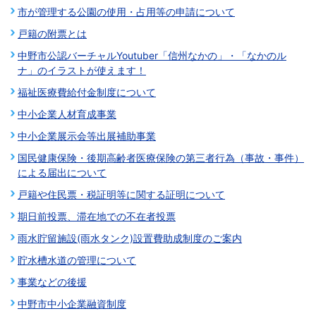
市が管理する公園の使用・占用等の申請について
戸籍の附票とは
中野市公認バーチャルYoutuber「信州なかの」・「なかのル
ナ」のイラストが使えます！
福祉医療費給付金制度について
中小企業人材育成事業
中小企業展示会等出展補助事業
国民健康保険・後期高齢者医療保険の第三者行為（事故・事件）
による届出について
戸籍や住民票・税証明等に関する証明について
期日前投票、滞在地での不在者投票
雨水貯留施設(雨水タンク)設置費助成制度のご案内
貯水槽水道の管理について
事業などの後援
中野市中小企業融資制度