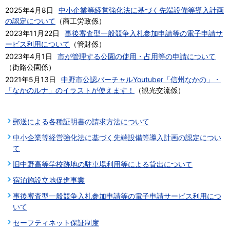
2025年4月8日
中小企業等経営強化法に基づく先端設備等導入計画
の認定について
（
商工労政係
）
2023年11月22日
事後審査型一般競争入札参加申請等の電子申請サ
ービス利用について
（
管財係
）
2023年4月1日
市が管理する公園の使用・占用等の申請について
（
街路公園係
）
2021年5月13日
中野市公認バーチャルYoutuber「信州なかの」・
「なかのルナ」のイラストが使えます！
（
観光交流係
）
郵送による各種証明書の請求方法について
中小企業等経営強化法に基づく先端設備等導入計画の認定につい
て
旧中野高等学校跡地の駐車場利用等による貸出について
宿泊施設立地促進事業
事後審査型一般競争入札参加申請等の電子申請サービス利用につ
いて
セーフティネット保証制度