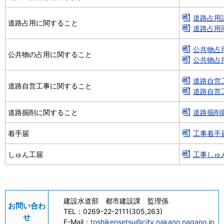
道路占用許
道路占用に関すること
道路占用同
公共物占用
公共物の占用に関すること
公共物占用
道路自営工
道路自営工事に関すること
道路自営工
道路掘削に関すること
道路掘削願[
着手届
工事着手届
しゅん工届
工事しゅん
建設水道部 都市建設課 監理係
お問い合わ
TEL：
0269-22-2111(305,263)
せ
E-Mail：
toshikensetsu@city.nakano.nagano.jp