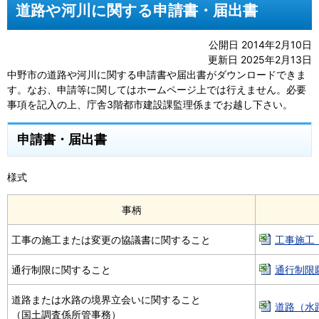
道路や河川に関する申請書・届出書
公開日 2014年2月10日
更新日 2025年2月13日
中野市の道路や河川に関する申請書や届出書がダウンロードできま
す。なお、申請等に関してはホームページ上では行えません。必要
事項を記入の上、庁舎3階都市建設課監理係までお越し下さい。
申請書・届出書
様式
事柄
工事の施工または変更の協議書に関すること
工事施工・
通行制限に関すること
通行制限願[
道路または水路の境界立会いに関すること
道路（水路
（国土調査係所管事務）