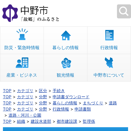
本
文
へ
移
動
防災・緊急時情報
暮らしの情報
行政情報
産業・ビジネス
観光情報
中野市について
TOP
カテゴリ
区分
手続き
TOP
カテゴリ
分野
申請書ダウンロード
TOP
カテゴリ
分野
暮らしの情報
まちづくり
道路
TOP
カテゴリ
分野
行政情報
申請書類
道路・河川・公園
TOP
組織
建設水道部
都市建設課
監理係