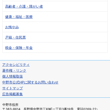
高齢者・介護・障がい者
健康・福祉・医療
お悔やみ
戸籍・住民票
税金・保険・年金
アクセシビリティ
著作権・リンク
個人情報取扱
中野市公式HPに関するお問い合わせ
サイトマップ
広告掲載募集
中野市役所
〒383-8614 長野県中野市三好町一丁目3番19号 電話0269-22-