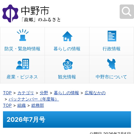
本
文
へ
移
動
防災・緊急時情報
暮らしの情報
行政情報
産業・ビジネス
観光情報
中野市について
TOP
カテゴリ
分野
暮らしの情報
広報なかの
バックナンバー（年度毎）
TOP
組織
総務部
2026年7月号
公開日 2026年7月5日