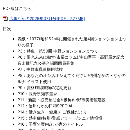
PDF版はこちら
広報なかの2026年07月号[PDF：7.77MB]
目次
表紙：1977(昭和52)年に開催された第4回ションションまつ
りの様子
P3：特集 第50回 中野ションションまつり
P6：眼光未来に徹す(市長コラム)/中山晋平・高野辰之記念
音楽賞記念公演合唱団団員募集
P7：中野市職員採用試験
P8：あなたのオシ店オシえてください/信州なかの・なかの
ルナ イラスト使用
P9：資格確認書類の定期更新
P10：長野県知事選挙
P11：新設・拡充補助金/(仮称)中野市美術館建設
P12：信州なかの日和SPECIAL
P14：活き生き！健康メモ/保健だより
P15：熱中症(特別)警戒アラート/シニア情報報
P16：子育て案内/わが家のアイドル