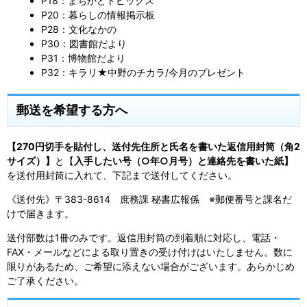
P18：まちかどトピックス
P20：暮らしの情報掲示板
P28：文化なかの
P30：図書館だより
P31：博物館だより
P32：キラリ★中野のチカラ/今月のプレゼント
郵送を希望する方へ
【270円切手を貼付し、送付先住所と氏名を書いた返信用封筒（角2
サイズ）】
と【
入手したい号（○年○月号）と連絡先を書いた紙】
を送付用封筒に入れて、下記まで送付してください。
《送付先》〒383-8614 庶務課 秘書広報係 ※郵便番号と課名だ
けで届きます。
送付部数は1冊のみです。返信用封筒の到着順に対応し、電話・
FAX・メールなどによる取り置きの受け付けはいたしません。数に
限りがあるため、ご希望に添えない場合がございます。あらかじめ
ご了承ください。