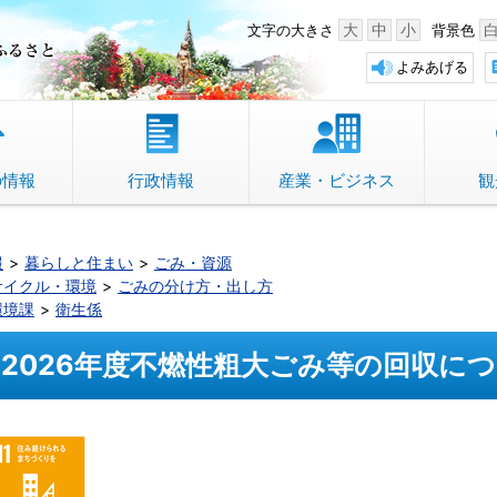
中野市 「故郷」のふるさと
大
中
小
文字の大きさ
背景色
よみあげる
の情報
行政情報
産業・ビジネス
観
報
暮らしと住まい
ごみ・資源
サイクル・環境
ごみの分け方・出し方
環境課
衛生係
2026年度不燃性粗大ごみ等の回収に