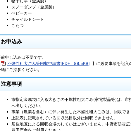
物干し竿（金属製）
スノーダンプ（金属製）
ベビーカー
チャイルドシート
こたつ
お申込み
事前申し込みは不要です。
【
不燃性粗大ごみ等回収申請書[PDF：89.5KB]
】に必要事項を記入
一緒にご持参ください。
注意事項
市指定金属袋に入る大きさの不燃性粗大ごみ(家電製品等)は、市
へ出しください。
事業（農業を含む）に伴い発生した不燃性粗大ごみは、回収でき
上記表に記載されている回収品目以外は回収できません。
居住地区による回収会場のしていはございません。中野市防災広
豊田庁舎をご利用ください。