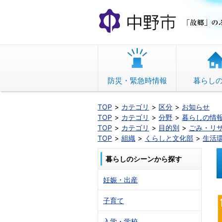
本
文
へ
移
動
防災・緊急時情報
暮らし
TOP
カテゴリ
区分
お知らせ
TOP
カテゴリ
分野
暮らしの情
TOP
カテゴリ
目的別
ごみ・リ
TOP
組織
くらしと文化部
生活
暮らしのシーンから探す
妊娠・出産
子育て
入学・学校