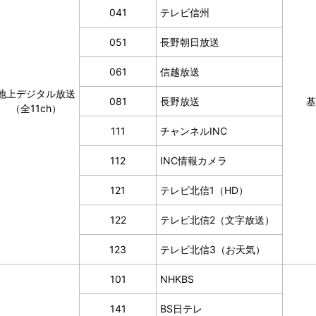
041
テレビ信州
051
長野朝日放送
061
信越放送
地上デジタル放送
081
長野放送
基
（全11ch）
111
チャンネルINC
112
INC情報カメラ
121
テレビ北信1（HD）
122
テレビ北信2（文字放送）
123
テレビ北信3（お天気）
101
NHKBS
141
BS日テレ