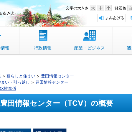
中野市 「故郷」のふるさと
大
中
小
文字の大きさ
背景色
よみあげる
の情報
行政情報
産業・ビジネス
観
報
暮らしと住まい
豊田情報センター
住まい・引っ越し
豊田情報センター
DX推進係
豊田情報センター（TCV）の概要