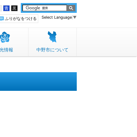
白
青
黒
Select Language
▼
ふりがなをつける
光情報
中野市について