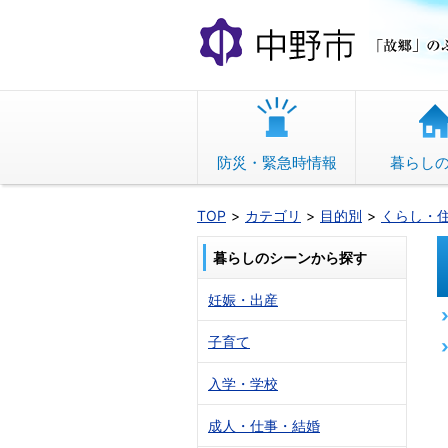
本
文
へ
移
動
防災・緊急時情報
暮らし
TOP
カテゴリ
目的別
くらし・
暮らしのシーンから探す
妊娠・出産
子育て
入学・学校
成人・仕事・結婚