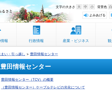
中野市 「故郷」のふるさと
大
中
小
文字の大きさ
背景色
よみあげる
の情報
行政情報
産業・ビジネス
観
住まい・引っ越し
豊田情報センター
豊田情報センター
豊田情報センター（TCV）の概要
（豊田情報センター）ケーブルテレビの光化について