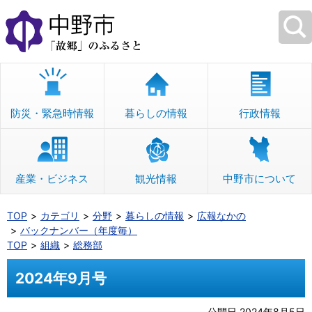
本
文
へ
移
動
防災・緊急時情報
暮らしの情報
行政情報
産業・ビジネス
観光情報
中野市について
TOP
カテゴリ
分野
暮らしの情報
広報なかの
バックナンバー（年度毎）
TOP
組織
総務部
2024年9月号
公開日 2024年8月5日