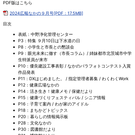
PDF版はこちら
2024広報なかの９月号[PDF：17.5MB]
目次
表紙：中野浄化管理センター
P3：特集 ９月10日は下水道の日
P8：小学生と市長との懇談会
P9：眼光未来に徹す（市長コラム）/ 姉妹都市北茨城市中学
生特派員が来市
P10：優良建設工事表彰 / なかのバラフォトコンテスト入賞
作品発表
P11：DXはじめました。 / 指定管理者募集 / わくわくWork
P12：健康広場なかの
P14：活き生き！健康メモ / 保健だより
P15：健康づくりフェスティバル / シニア情報
P16：子育て案内 / わが家のアイドル
P18：まちかどトピックス
P20：暮らしの情報掲示板
P28：文化なかの
P30：図書館だより