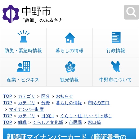
本
文
へ
移
動
防災・緊急時情報
暮らしの情報
行政情報
産業・ビジネス
観光情報
中野市について
TOP
カテゴリ
区分
お知らせ
TOP
カテゴリ
分野
暮らしの情報
市民の窓口
マイナンバー制度
TOP
カテゴリ
目的別
くらし・住まい・引っ越し
TOP
組織
くらしと文化部
市民課
窓口係
顔認証マイナンバーカード（暗証番号の