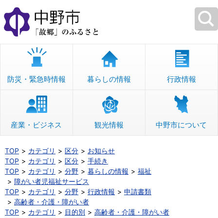
本
文
へ
移
動
防災・緊急時情報
暮らしの情報
行政情報
産業・ビジネス
観光情報
中野市について
TOP
カテゴリ
区分
お知らせ
TOP
カテゴリ
区分
手続き
TOP
カテゴリ
分野
暮らしの情報
福祉
障がい者児福祉サービス
TOP
カテゴリ
分野
行政情報
申請書類
高齢者・介護・障がい者
TOP
カテゴリ
目的別
高齢者・介護・障がい者