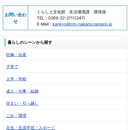
くらしと文化部 生活環境課 環境係
お問い合わ
TEL：
0269-22-2111(247)
せ
E-Mail：
kankyo@city.nakano.nagano.jp
暮らしのシーンから探す
妊娠・出産
子育て
入学・学校
成人・仕事・結婚
住まい・引っ越し
ごみ・環境
文化・生涯学習・スポーツ