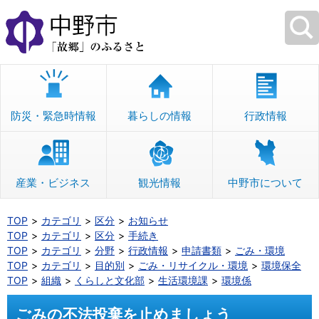
本
文
へ
移
動
防災・緊急時情報
暮らしの情報
行政情報
産業・ビジネス
観光情報
中野市について
TOP
カテゴリ
区分
お知らせ
TOP
カテゴリ
区分
手続き
TOP
カテゴリ
分野
行政情報
申請書類
ごみ・環境
TOP
カテゴリ
目的別
ごみ・リサイクル・環境
環境保全
TOP
組織
くらしと文化部
生活環境課
環境係
ごみの不法投棄を止めましょう