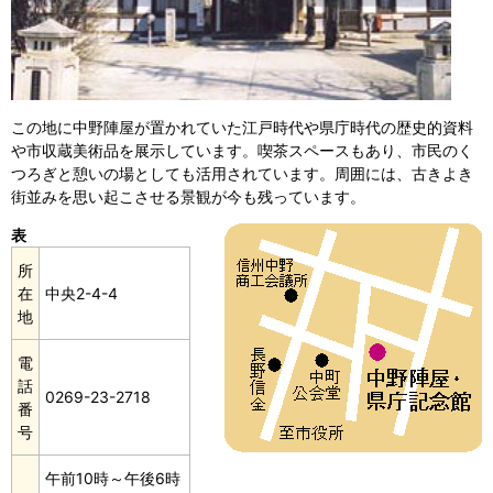
この地に中野陣屋が置かれていた江戸時代や県庁時代の歴史的資料
や市収蔵美術品を展示しています。喫茶スペースもあり、市民のく
つろぎと憩いの場としても活用されています。周囲には、古きよき
街並みを思い起こさせる景観が今も残っています。
表
所
在
中央2-4-4
地
電
話
0269-23-2718
番
号
午前10時～午後6時