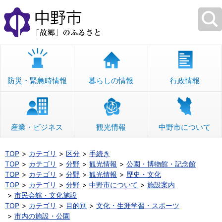
本
文
へ
移
動
防災・緊急時情報
暮らしの情報
行政情報
産業・ビジネス
観光情報
中野市について
TOP
カテゴリ
区分
手続き
TOP
カテゴリ
分野
観光情報
公園・博物館・記念館
TOP
カテゴリ
分野
観光情報
歴史・文化
TOP
カテゴリ
分野
中野市について
施設案内
市民会館・文化施設
TOP
カテゴリ
目的別
文化・生涯学習・スポーツ
市内の施設・公園