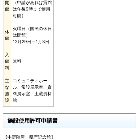
開
（申請があれば貸館
館
は午後9時まで使用
可能）
火曜日（国民の休日
休
は開館）
館
12月29日～1月3日
入
館
無料
料
主
コミュニティホー
な
ル、常設展示室、資
施
料展示室、土蔵資料
設
館
施設使用許可申請書
【中野陣屋・県庁記念館】