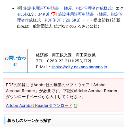
施設使用許可申請書 （陣屋、指定管理者作成様式）エク
セル[XLS：34KB]
/
施設使用許可申請書 （陣屋、指定管
理者作成様式）PDF[PDF：26.5KB]
・・・提出部数1部(提
出先は一般財団法人 信州なかのふるさと公社）
経済部 商工観光課 商工労政係
お問い合わ
TEL：
0269-22-2111(258,272)
せ
E-Mail：
shoko@city.nakano.nagano.jp
PDFの閲覧にはAdobe社の無償のソフトウェア「Adobe
Acrobat Reader」が必要です。下記のAdobe Acrobat Reader
ダウンロードページから入手してください。
Adobe Acrobat Readerダウンロード
暮らしのシーンから探す