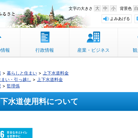
中野市 「故郷」のふるさと
大
中
小
文字の大きさ
背景色
よみあげる
の情報
行政情報
産業・ビジネス
観
報
暮らしと住まい
上下水道料金
住まい・引っ越し
上下水道料金
課
監理係
下水道使用料について