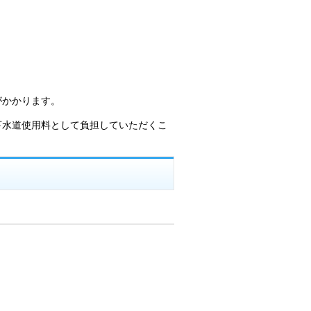
。
がかかります。
下水道使用料として負担していただくこ