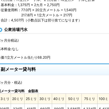
本料金：1,375円 × 2カ月 = 2,750円
量使用料：77.0円 × 20立方メートル = 1,540円
217.8円 × 1立方メートル = 217円
合計：4,507円（小数点以下は切り捨てになります）
公衆浴場汚水
2ヶ月分税込)
基本料金:なし
単価:1立方メートル当たり68.20円
副メーター貸与料
(2ヶ月分・税込)
副メーター貸与料 金額表
13ミリ
20ミリ
25ミリ
30ミリ
40ミリ
50ミリ
75ミリ
100
308円
374円
418円
660円
990円
3,586円
4,334円
5,41