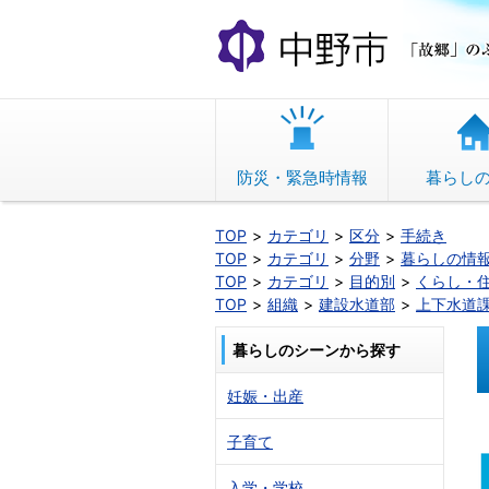
本
文
へ
移
動
防災・緊急時情報
暮らし
TOP
カテゴリ
区分
手続き
TOP
カテゴリ
分野
暮らしの情
TOP
カテゴリ
目的別
くらし・
TOP
組織
建設水道部
上下水道
暮らしのシーンから探す
妊娠・出産
子育て
入学・学校