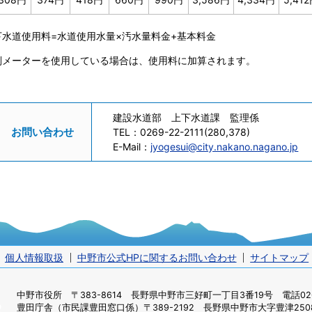
下水道使用料=水道使用水量×汚水量料金+基本料金
副メーターを使用している場合は、使用料に加算されます。
建設水道部 上下水道課 監理係
お問い合わせ
TEL：
0269-22-2111(280,378)
E-Mail：
jyogesui@city.nakano.nagano.jp
個人情報取扱
中野市公式HPに関するお問い合わせ
サイトマップ
中野市役所
〒383-8614 長野県中野市三好町一丁目3番19号 電話0269
豊田庁舎（市民課豊田窓口係）
〒389-2192 長野県中野市大字豊津2508