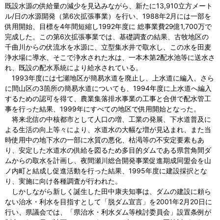
既設水源の供給量の減少を見込みながら、新たに13,910立方メート
ル/日の水源開発（第6次拡張事業）を行い、1988年2月には一部を
供用開始、目標を4年間短縮し1992年度に 総事業費29億1,700万で
完成した。この第6次拡張事業では、基礎調査の結果、古牧地区の
千曲川からの伏流水を水源に、立型集水井で取水し、この水を田麦
浄水場に導水、そこで浄水された水は、一本木第2配水池等に送水さ
れ、既設の配水系統により給水されている。
1993年度には七瀬地区が簡易水道を廃止し、上水道に編入、さら
に間山区の3箇所の簡易水道についても、1994年度に上水道へ編入
するための認可を得て、農業集落排水事業の工事と合併で配水管工
事を行った結果、1999年にすべての地区で供用開始となった。
将来北信の中核都市として人口の増、工業の発展、下水道普及に
よる生活の向上等々により、水道水の大幅な増が見込まれ、また当
時使用中の地下水の一部に水質の悪化、枯渇等の不安定要素もあ
り、安定した水道水の供給を図るため多目的ダムである県営角間ダ
ムからの取水を計画し、夜間瀬川総合開発事業促進期成同盟会を山
ノ内町と結成し促進活動を行った結果、1995年度に建設採択とな
り、実施に向け各種調査が行われた。
しかしながら新しく誕生した田中康夫知事は、ダムの建設に頼ら
ない治水・利水を目指すとして「脱ダム宣言」を2001年2月20日に
行い、県議会では、「県治水・利水ダム等検討委員会」設置条例が