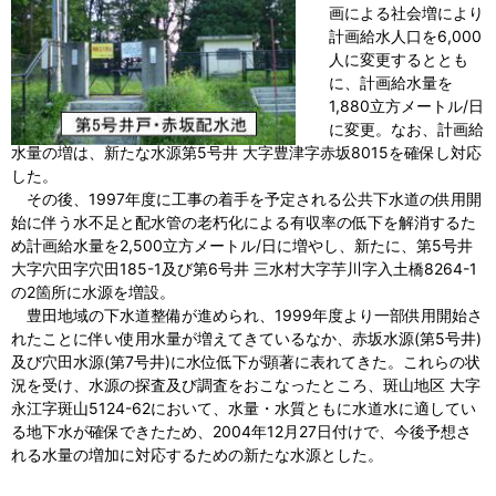
画による社会増により
計画給水人口を6,000
人に変更するととも
に、計画給水量を
1,880立方メートル/日
に変更。なお、計画給
水量の増は、新たな水源第5号井 大字豊津字赤坂8015を確保し対応
した。
その後、1997年度に工事の着手を予定される公共下水道の供用開
始に伴う水不足と配水管の老朽化による有収率の低下を解消するた
め計画給水量を2,500立方メートル/日に増やし、新たに、第5号井
大字穴田字穴田185-1及び第6号井 三水村大字芋川字入土橋8264-1
の2箇所に水源を増設。
豊田地域の下水道整備が進められ、1999年度より一部供用開始さ
れたことに伴い使用水量が増えてきているなか、赤坂水源(第5号井)
及び穴田水源(第7号井)に水位低下が顕著に表れてきた。これらの状
況を受け、水源の探査及び調査をおこなったところ、斑山地区 大字
永江字斑山5124-62において、水量・水質ともに水道水に適してい
る地下水が確保できたため、2004年12月27日付けで、今後予想さ
れる水量の増加に対応するための新たな水源とした。