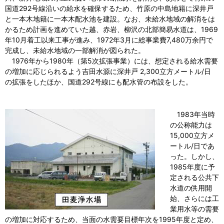
国道292号線沿いの給水を確保するため、竹原の中島地籍に深井戸
と一本木地籍に一本木配水池を建設。なお、未給水地域の解消をは
かるため計画を進めていた越、赤岩、柳沢の北部簡易水道は、1969
年10月着工以来工事が進み、1972年3月に総事業費7,480万余円で
完成し、未給水地域の一部解消が図られた。
1976年から1980年（第5次拡張事業）には、想定される給水需要
の増加に応じられるよう吉田水源に深井戸 2,300立方メートル/日
の拡張をしたほか、国道292号線にも配水管の布設をした。
1983年当時
の公称能力は
15,000立方メ
ートル/日であ
った。しかし、
1985年度に予
定される公共下
水道の供用開
始、さらには工
業用水等の需要
の増加に対応するため、当面の水需要目標年次を1995年度と定め、