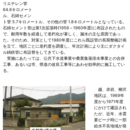
リエチレン管
64.6キロメート
ル、石綿セメン
ト管 5.7キロメートル、その他の管 1.8キロメートルとなっている。
石綿セメント管は第1次拡張時(1956～1960年度)に布設されたもの
で、耐用年数を経過して老朽化が著しく、漏水の主な原因であっ
た。そのため、対策として1980年度にこれら既設管の長期整備計画
を立て、地区ごとに老朽度を調査し、年次計画により主にダクタイ
ル鋳鉄管に布設替をしてきている。
実施にあたっては、公共下水道事業や農業集落排水事業との合併
工事、あるいは市、県道の改良工事等にあわせ効率的に施工してい
る。
越、赤岩、柳沢
地区は、1969年
度から1971年度
にかけて建設され
たが、近年、水需
要ピーク時に一部
給水不良地域が発