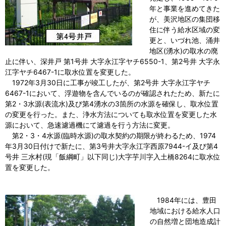
年と事業を進めてきた
が、美沢地区の集団移
住に伴う給水区域の変
更と、いづれ池、涌井
地区(湧水)の取水の廃
止に伴い、深井戸 第1号井 大字永江字ヤチ6550-1、第2号井 大字永
江字ヤチ6467-1に取水位置を変更した。
1972年3月30日に工事が竣工したが、第2号井 大字永江字ヤチ
6467-1において、浮遊物を含んでいるのが確認されたため、新たに
第2・3水源(表流水)及び第4湧水の3箇所の水源を確保し、取水位置
の変更を行った。また、浄水方法についても取水位置を変更した水
源において、急速濾過機にて濾過を行う方法に変更。
第2・3・4水源(臨時水源)の取水契約の期限が終わるため、1974
年3月30日付けで新たに、第3号井大字永江字西原7944-イ及び第4
号井 三水村(現「飯綱町」以下同じ)大字芋川字入土橋8264に取水位
置を変更した。
1984年には、豊田
地域における給水人口
の自然増と団地造成計