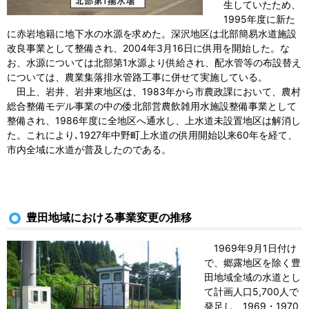
生していたため、
1995年度に新た
に赤岩地籍に地下水の水源を求めた。深沢地区は北部簡易水道施設
改良事業として整備され、2004年3月16日に供用を開始した。な
お、水源については北部第1水源より供給され、配水管等の布設替え
については、農業集落排水管路工事に併せて実施している。
田上、岩井、岩井東地区は、1983年から市農政課において、農村
総合整備モデル事業の中の倭北部営農飲雑用水施設整備事業として
整備され、1986年度に全地区へ通水し、上水道未設置地区は解消し
た。これにより､1927年中野町上水道の供用開始以来60年を経て、
市内全域に水道が普及したのである。
豊田地域における事業変更の推移
1969年9月1日付け
で、郷露地区を除く豊
田地域全域の水道とし
て計画人口5,700人で
発足し、1969・1970