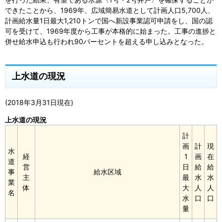
できたことから、1969年、広域簡易水道として計画人口5,700人、
計画給水量1日最大1,210トンで国へ新設事業認可申請をし、国の認
可を受けて、1969年度から工事が本格的に始まった。工事の進捗と
併せ給水申込も行われ90パーセントを超える申し込みとなった。
上水道の現況
(2018年3月31日現在)
上水道の現況
計
画
計
現
水
経
1
画
在
道
営
日
給
給
事
給水区域
主
最
水
水
業
体
大
人
人
名
水
口
口
量