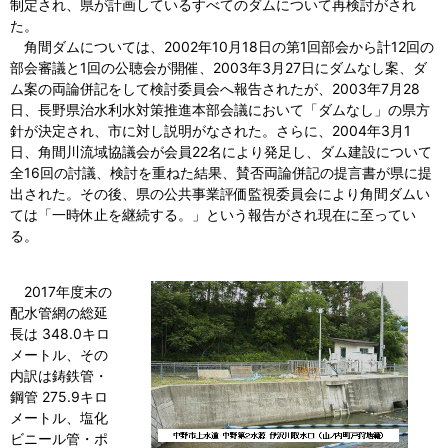
制定され、県が計画しているすべてのダムについて再検討がされ
た。
角間ダムについては、2002年10月18日の第1回部会から計12回の
部会審議と1回の公聴会が開催、2003年3月27日にダムなし案、ダ
ム案の両論併記をして検討委員会へ報告されたが、2003年7月28
日、長野県治水利水対策推進本部会議において「ダムなし」の県方
針が決定され、市に対し説明がなされた。さらに、2004年3月1
日、角間川流域協議会が会員22名により発足し、ダム建設について
全16回の討議、検討を重ねた結果、賛否両論併記の提言書が県に提
出された。その後、県の公共事業評価監視委員会により角間ダムい
ては「一時休止を継続する。」という報告がされ現在に至ってい
る。
2017年度末の
配水管網の総延
長は 348.0キロ
メートル、その
内訳は鋳鉄管・
鋼管 275.9キロ
メートル、塩化
ビニール管・ポ