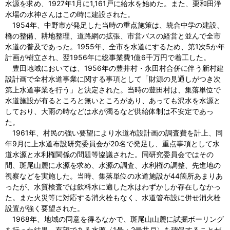
水源を求め、1927年1月に1,161戸に給水を始めた。また、栗和田浄
水場の水神さんはこの時に建設された。
1954
年、中野市が発足した当時の重点施策は、統合中学の建設、
橋の整備、耕地整理、道路網の拡張、市営バスの経営と並んで全市
水道の普及であった。1955年、全市を水道にするため、第1次5か年
計画が樹立され、翌1956年に総事業費1億6千万円で着工した。
豊田地域においては、1956年の豊井村・永田村合併に伴う新村建
設計画で全村水道事業に関する事項として「財源の見通しがつき次
第上水道事業を行う」と決定された。当時の豊田村は、集落単位で
水道施設が有るところと無いところがあり、あっても沢水を水源と
しており、大雨の時などは水が濁るなど供給体制は不安定であっ
た。
1961
年、村民の強い要望により水道布設計画の調査費を計上、同
年9月に上水道布設研究委員会が20名で発足し、重点事項として水
道水源と水利権関係の問題等協議された。同研究委員会ではその
間、斑尾山麓に水源を求め、水源の調査、水利権の調整、先進地の
視察などを実施した。当時、集落単位の水道施設が44箇所あまりあ
ったが、水質検査では飲料水に適した水はわずかしか存在しなかっ
た。また火災等に対応する消火栓もなく、水道管布設に併せ消火栓
設置が強く要望された。
1968
年、地域の同意を得るなかで、斑尾山山麓に試掘ボーリング
を行った結果、有望である水源〈1号・2号井戸〉を確保することが