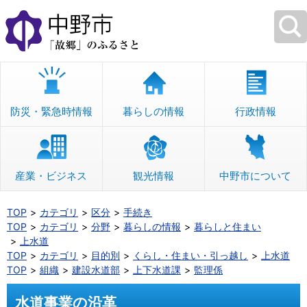
本
文
へ
移
動
防災・緊急時情報
暮らしの情報
行政情報
産業・ビジネス
観光情報
中野市について
TOP
カテゴリ
区分
手続き
TOP
カテゴリ
分野
暮らしの情報
暮らしと住まい
上水道
TOP
カテゴリ
目的別
くらし・住まい・引っ越し
上水道
TOP
組織
建設水道部
上下水道課
監理係
水道事業の沿革