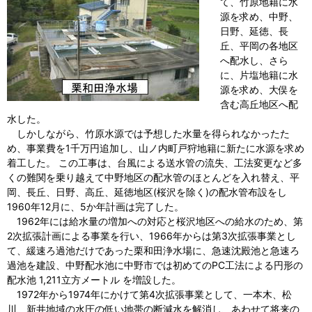
て、竹原地籍に水
源を求め、中野、
日野、延徳、長
丘、平岡の各地区
へ配水し、さら
に、片塩地籍に水
源を求め、大俣を
含む高丘地区へ配
水した。
しかしながら、竹原水源では予想した水量を得られなかったた
め、事業費を1千万円追加し、山ノ内町戸狩地籍に新たに水源を求め
着工した。 この工事は、台風による送水管の流失、工法変更など多
くの難関を乗り越えて中野地区の配水管のほとんどを入れ替え、平
岡、長丘、日野、高丘、延徳地区(桜沢を除く)の配水管布設をし
1960年12月に、5か年計画は完了した。
1962年には給水量の増加への対応と桜沢地区への給水のため、第
2次拡張計画による事業を行い、1966年からは第3次拡張事業とし
て、緩速ろ過池だけであった栗和田浄水場に、急速沈殿池と急速ろ
過池を建設、中野配水池に中野市では初めてのPC工法による円形の
配水池 1,211立方メートル を増設した。
1972年から1974年にかけて第4次拡張事業として、一本木、松
川、新井地域の水圧の低い地帯の断減水を解消し、あわせて将来の