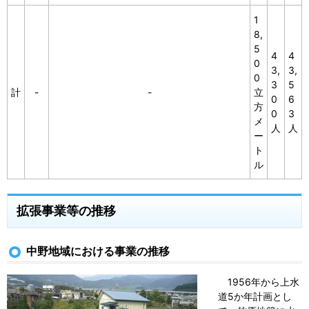
1
8,
5
4
4
0
3,
3,
0
3
5
計
-
-
立
0
6
方
0
3
メ
人
人
ー
ト
ル
拡張事業等の推移
中野地域における事業の推移
1956年から上水
道5か年計画とし