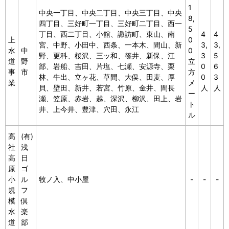
1
中央一丁目、中央二丁目、中央三丁目、中央
8,
四丁目、三好町一丁目、三好町二丁目、西一
5
丁目、西二丁目、小舘、諏訪町、東山、南
4
4
上
0
宮、中野、小田中、西条、一本木、間山、新
3,
3,
水
中
0
野、更科、桜沢、三ッ和、篠井、新保、江
3
5
道
野
立
部、岩船、吉田、片塩、七瀬、安源寺、栗
0
6
事
市
方
林、牛出、立ヶ花、草間、大俣、田麦、厚
0
3
業
メ
貝、壁田、新井、若宮、竹原、金井、間長
人
人
ー
瀬、笠原、赤岩、越、深沢、柳沢、田上、岩
ト
井、上今井、豊津、穴田、永江
ル
高
(有)
社
浅
高
日
原
ゴ
小
ル
牧ノ入、中小屋
-
-
-
規
フ
模
倶
水
楽
道
部