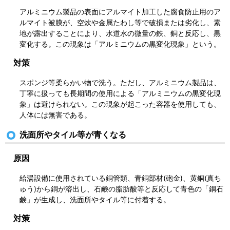
アルミニウム製品の表面にアルマイト加工した腐食防止用のア
ルマイト被膜が、空炊や金属たわし等で破損または劣化し、素
地が露出することにより、水道水の微量の鉄、銅と反応し、黒
変化する。この現象は「アルミニウムの黒変化現象」という。
対策
スポンジ等柔らかい物で洗う。ただし、アルミニウム製品は、
丁寧に扱っても長期間の使用による「アルミニウムの黒変化現
象」は避けられない。この現象が起こった容器を使用しても、
人体には無害である。
洗面所やタイル等が青くなる
原因
給湯設備に使用されている銅管類、青銅部材(砲金)、黄銅(真ち
ゅう)から銅が溶出し、石鹸の脂肪酸等と反応して青色の「銅石
鹸」が生成し、洗面所やタイル等に付着する。
対策