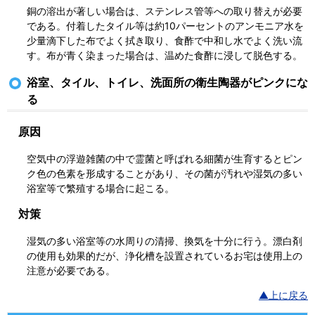
銅の溶出が著しい場合は、ステンレス管等への取り替えが必要
である。付着したタイル等は約10パーセントのアンモニア水を
少量滴下した布でよく拭き取り、食酢で中和し水でよく洗い流
す。布が青く染まった場合は、温めた食酢に浸して脱色する。
浴室、タイル、トイレ、洗面所の衛生陶器がピンクにな
る
原因
空気中の浮遊雑菌の中で霊菌と呼ばれる細菌が生育するとピン
ク色の色素を形成することがあり、その菌が汚れや湿気の多い
浴室等で繁殖する場合に起こる。
対策
湿気の多い浴室等の水周りの清掃、換気を十分に行う。漂白剤
の使用も効果的だが、浄化槽を設置されているお宅は使用上の
注意が必要である。
▲上に戻る