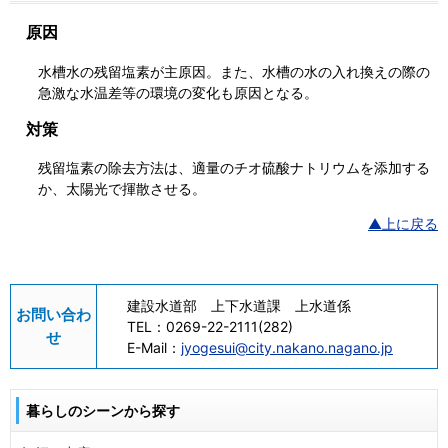
原因
水槽水の残留塩素が主原因。また、水槽の水の入れ換えの際の
急激な水温差等の環境の変化も原因となる。
対策
残留塩素の除去方法は、適量のチオ硫酸ナトリウムを添加する
か、太陽光で揮散させる。
▲上に戻る
建設水道部 上下水道課 上水道係
お問い合わ
TEL：
0269-22-2111(282)
せ
E-Mail：
jyogesui@city.nakano.nagano.jp
暮らしのシーンから探す