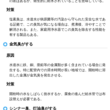
の差はあるが、衛生的に給水されていることを意味している。
対策
塩素臭は、水道水が病原菌等の汚染から守られた安全な水であ
る証拠で、この臭気が気になる場合は、煮沸後、冷やすことで
解消される。また、家庭用浄水器でこの臭気を除去する性能を
有する製品もある。
金気臭がする
原因
水道水に鉄、銅、亜鉛等の金属類が多く含まれている場合に発
生する。特に配管内での滞水時間が長い地域では、開栓時に溶
出した金属が金気臭を発生させる。
対策
開栓時の水をしばらく捨水するか、腐食の進んだ給水管では布
設替えが必要である。
シンナー臭、灯油臭がする