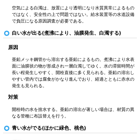
空気による白濁は、放置により透明になり水質異常によるもの
ではなく、安全性の上で問題ではない。給水装置等の水道設備
で負圧になる原因調査が必要である。
白い水が出る(煮沸により、油膜発生、白濁する)
原因
亜鉛メッキ鋼管から溶出する亜鉛によるもの。煮沸により水表
面に油膜状の物が形成され一層白濁してゆく。水の滞留時間が
長い程発生しやすく、開栓直後に多く見られる。亜鉛の溶出し
やすい管内では腐食がかなり進んでおり、経過とともに赤水の
発生も見られる。
対策
開栓時の水を捨水する。亜鉛の溶出が著しい場合は、材質の異
なる管種に布設替えを行う。
青い水がでる(ほかに緑色、桃色)