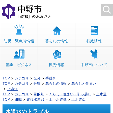
本
文
へ
移
動
防災・緊急時情報
暮らしの情報
行政情報
産業・ビジネス
観光情報
中野市について
TOP
カテゴリ
区分
手続き
TOP
カテゴリ
分野
暮らしの情報
暮らしと住まい
上水道
TOP
カテゴリ
目的別
くらし・住まい・引っ越し
上水道
TOP
組織
建設水道部
上下水道課
上水道係
水道水のトラブル