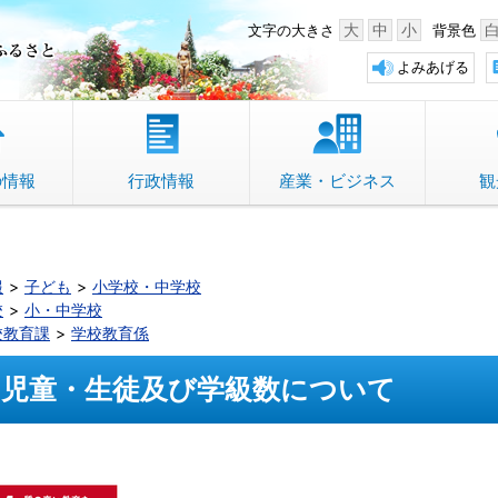
中野市 「故郷」のふるさと
大
中
小
文字の大きさ
背景色
よみあげる
の情報
行政情報
産業・ビジネス
観
報
子ども
小学校・中学校
校
小・中学校
校教育課
学校教育係
児童・生徒及び学級数について