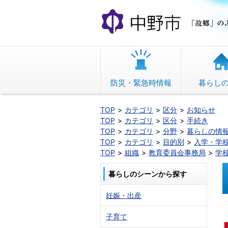
本
文
へ
移
動
防災・緊急時情報
暮らし
TOP
カテゴリ
区分
お知らせ
TOP
カテゴリ
区分
手続き
TOP
カテゴリ
分野
暮らしの情
TOP
カテゴリ
目的別
入学・学
TOP
組織
教育委員会事務局
学
暮らしのシーンから探す
妊娠・出産
子育て