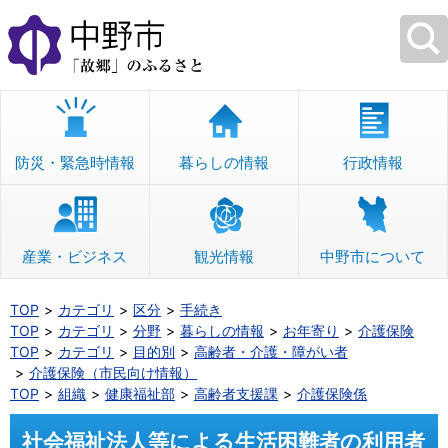
本
文
へ
移
動
防災・緊急時情報
暮らしの情報
行政情報
産業・ビジネス
観光情報
中野市について
TOP
カテゴリ
区分
手続き
TOP
カテゴリ
分野
暮らしの情報
お年寄り
介護保険
TOP
カテゴリ
目的別
高齢者・介護・障がい者
介護保険（市民向け情報）
TOP
組織
健康福祉部
高齢者支援課
介護保険係
社会福祉法人等による生活困難者の利用者