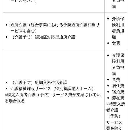
ービスを含む）
者負担
額
介護保
通所介護（総合事業における予防通所介護相当サ
険利用
ービスを含む）
者負担
（介護予防）認知症対応型通所介護
額
食費
介護保
険利用
者負担
額
食費
（介護予防）短期入所生活介護
居住費
介護福祉施設サービス（特別養護老人ホーム）
宿泊費
※特定入所者介護（予防）サービス費が支給されてい
滞在費
る場合限る
※特定入所
者介護
（予防）
サービス
費を除く