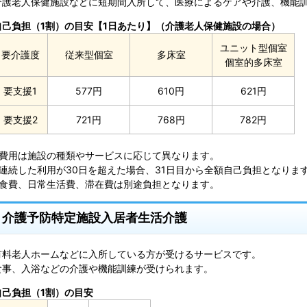
介護老人保健施設などに短期間入所して、医療によるケアや介護、機能
自己負担（1割）の目安【1日あたり】（介護老人保健施設の場合）
ユニット型個室
要介護度
従来型個室
多床室
個室的多床室
要支援1
577円
610円
621円
要支援2
721円
768円
782円
※費用は施設の種類やサービスに応じて異なります。
※連続した利用が30日を超えた場合、31日目から全額自己負担となりま
※食費、日常生活費、滞在費は別途負担となります。
介護予防特定施設入居者生活介護
有料老人ホームなどに入所している方が受けるサービスです。
食事、入浴などの介護や機能訓練が受けられます。
自己負担（1割）の目安