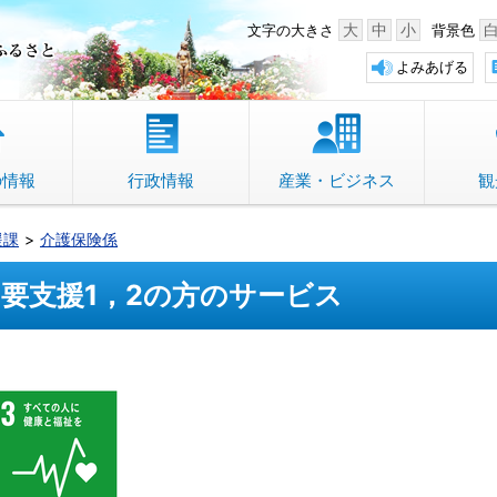
中野市 「故郷」のふるさと
大
中
小
文字の大きさ
背景色
よみあげる
の情報
行政情報
産業・ビジネス
観
援課
介護保険係
要支援1，2の方のサービス