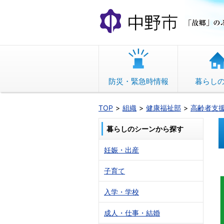
本
文
へ
移
動
防災・緊急時情報
暮らし
TOP
組織
健康福祉部
高齢者支
暮らしのシーンから探す
妊娠・出産
子育て
入学・学校
成人・仕事・結婚