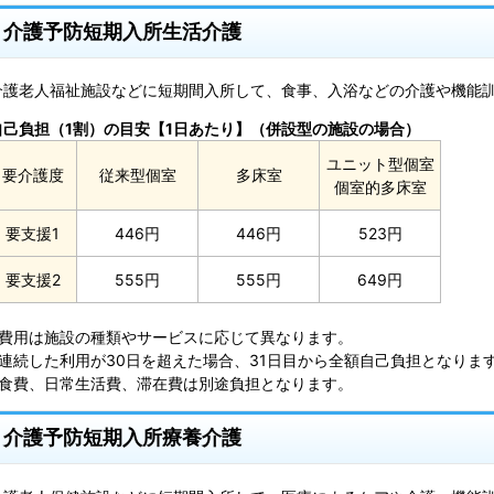
介護予防短期入所生活介護
介護老人福祉施設などに短期間入所して、食事、入浴などの介護や機能
自己負担（1割）の目安【1日あたり】（併設型の施設の場合）
ユニット型個室
要介護度
従来型個室
多床室
個室的多床室
要支援1
446円
446円
523円
要支援2
555円
555円
649円
※費用は施設の種類やサービスに応じて異なります。
※連続した利用が30日を超えた場合、31日目から全額自己負担となりま
※食費、日常生活費、滞在費は別途負担となります。
介護予防短期入所療養介護