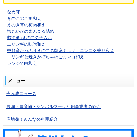
なめ茸
きのこのごま和え
えのき茸の梅肉和え
塩丸いかのまんまる詰め
超簡単♪きのこのナムル
エリンギの味噌和え
中野産たっぷりきのこの胡麻ミルク、ニンニク香り和え
エリンギと焼きかぼちゃのごまマヨ和え
レンジで白和え
メニュー
売れ農ニュース
農園・農産物・シンボルマーク活用事業者の紹介
産地発！みんなの料理紹介