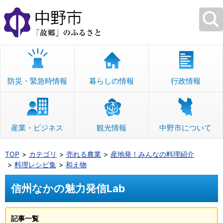
本
文
へ
移
動
防災・緊急時情報
暮らしの情報
行政情報
産業・ビジネス
観光情報
中野市について
TOP
カテゴリ
売れる農業
産地発！みんなの料理紹介
料理レシピ集
和え物
信州なかの魅力発信Lab
記事一覧