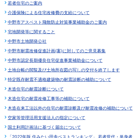
若者住宅のご案内
介護保険による住宅改修費の支給について
中野市アスベスト飛散防止対策事業補助金のご案内
宅地開発等に関すること
中野市土地開発公社
中野市耐震改修促進計画(案)に対してのご意見募集
中野市認定長期優良住宅促進事業補助金について
土地台帳の閲覧及び土地所在図の写しの交付を終了します
特定既存耐震不適格建築物の耐震診断の補助について
木造住宅の耐震診断について
木造住宅の耐震改修工事等の補助について
木造在来工法以外の住宅の耐震診断及び耐震改修の補助について
空家等管理活用支援法人の指定について
国土利用計画法に基づく届出について
「2022年版 住みたい田舎ベストランキング」 若者世代・単身者