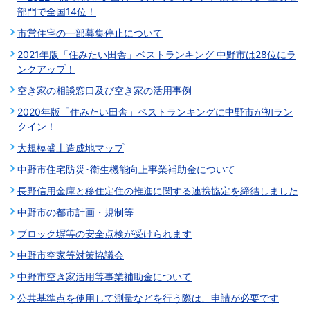
部門で全国14位！
市営住宅の一部募集停止について
2021年版「住みたい田舎」ベストランキング 中野市は28位にラ
ンクアップ！
空き家の相談窓口及び空き家の活用事例
2020年版「住みたい田舎」ベストランキングに中野市が初ラン
クイン！
大規模盛土造成地マップ
中野市住宅防災･衛生機能向上事業補助金について
長野信用金庫と移住定住の推進に関する連携協定を締結しました
中野市の都市計画・規制等
ブロック塀等の安全点検が受けられます
中野市空家等対策協議会
中野市空き家活用等事業補助金について
公共基準点を使用して測量などを行う際は、申請が必要です