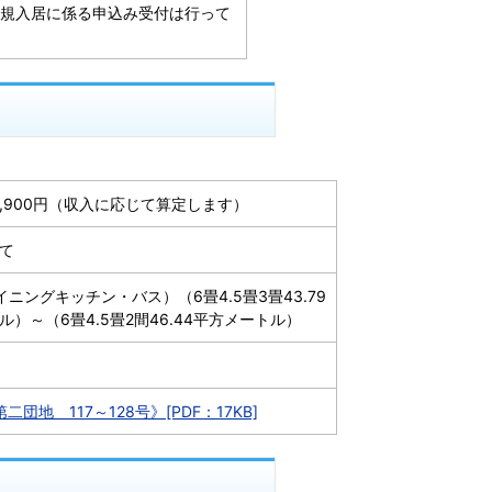
規入居に係る申込み受付は行って
13,900円（収入に応じて算定します）
て
イニングキッチン・バス）（6畳4.5畳3畳43.79
ル）～（6畳4.5畳2間46.44平方メートル）
二団地 117～128号》[PDF：17KB]