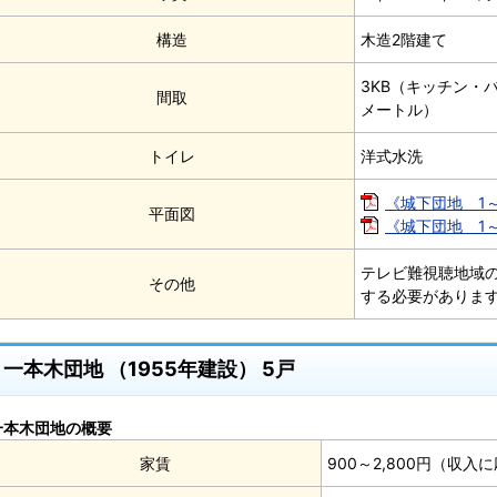
構造
木造2階建て
3KB（キッチン・バス
間取
メートル）
トイレ
洋式水洗
《城下団地 1～6
平面図
《城下団地 1～6
テレビ難視聴地域
その他
する必要がありま
一本木団地 （1955年建設） 5戸
一本木団地の概要
家賃
900～2,800円（収