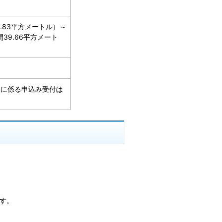
9.83平方メートル）～
39.66平方メート
居に係る申込み受付は
ます。