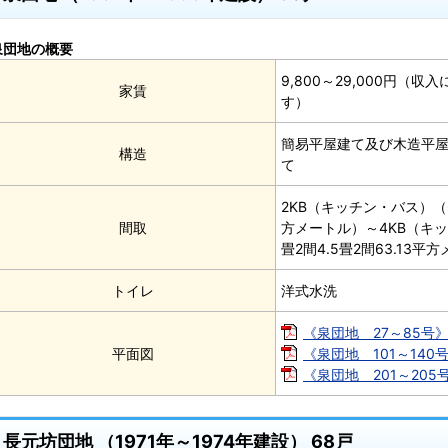
泉団地の概要
9,800～29,000円（
家賃
す）
簡易平屋建て及び木造平屋
構造
て
2KB（キッチン・バス）（6
間取
方メートル）～4KB（キ
畳2間4.5畳2間63.13平
トイレ
洋式水洗
《泉団地 27～85号》[
平面図
《泉団地 101～140号》
《泉団地 201～205号》
長元坊団地 （1971年～1974年建設） 68戸