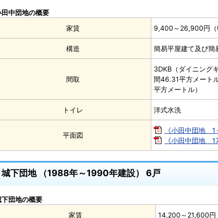
小田中団地の概要
家賃
9,400～26,90
構造
簡易平屋建て及び簡
3DKB（ダイニング
間取
間46.31平方メートル
平方メートル）
トイレ
洋式水洗
《小田中団地 1～1
平面図
《小田中団地 17～
城下団地 （1988年～1990年建設） 6戸
城下団地の概要
家賃
14,200～21,6