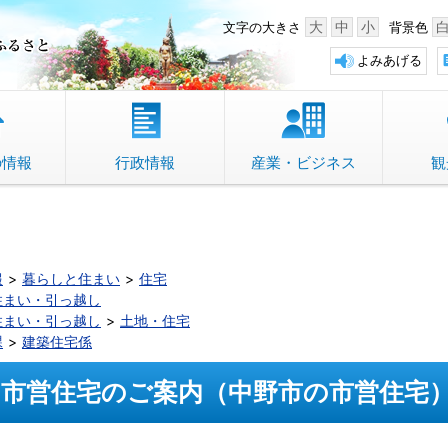
中野市 「故郷」のふるさと
大
中
小
文字の大きさ
背景色
よみあげる
の情報
行政情報
産業・ビジネス
観
報
暮らしと住まい
住宅
住まい・引っ越し
住まい・引っ越し
土地・住宅
課
建築住宅係
市営住宅のご案内（中野市の市営住宅