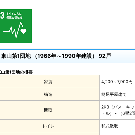
東山第1団地 （1966年～1990年建設） 92戸
東山第1団地の概要
家賃
4,200～7,9
構造
簡易平屋建て
2KB（バス・キッ
間取
トル）～（6畳2間
トイレ
和式汲取