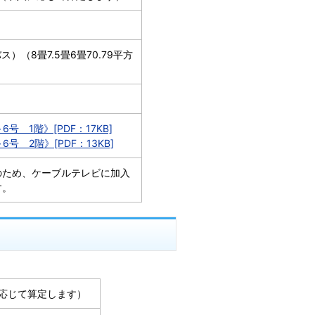
）（8畳7.5畳6畳70.79平方
号 1階》[PDF：17KB]
号 2階》[PDF：13KB]
のため、ケーブルテレビに加入
す。
入に応じて算定します）