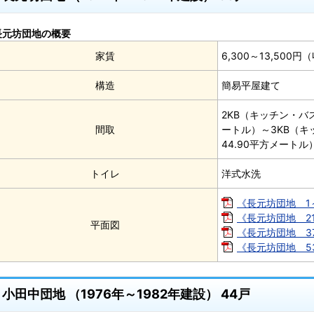
長元坊団地の概要
家賃
6,300～13,50
構造
簡易平屋建て
2KB（キッチン・バス
間取
ートル）～3KB（キ
44.90平方メートル
トイレ
洋式水洗
《長元坊団地 1～2
《長元坊団地 21～
平面図
《長元坊団地 37～
《長元坊団地 53～
小田中団地 （1976年～1982年建設） 44戸