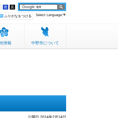
白
青
黒
Select Language
▼
ふりがなをつける
光情報
中野市について
）
公開日 2014年2月14日