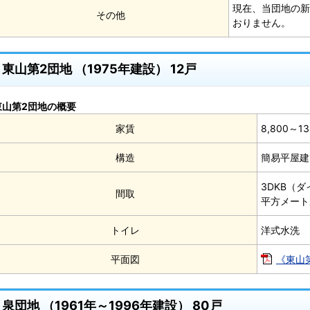
現在、当団地の新
その他
おりません。
東山第2団地 （1975年建設） 12戸
東山第2団地の概要
家賃
8,800～
構造
簡易平屋建
3DKB（ダ
間取
平方メート
トイレ
洋式水洗
平面図
《東山第
泉団地 （1961年～1996年建設） 80戸