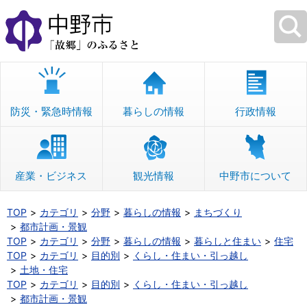
本
文
へ
移
動
防災・緊急時情報
暮らしの情報
行政情報
産業・ビジネス
観光情報
中野市について
TOP
カテゴリ
分野
暮らしの情報
まちづくり
都市計画・景観
TOP
カテゴリ
分野
暮らしの情報
暮らしと住まい
住宅
TOP
カテゴリ
目的別
くらし・住まい・引っ越し
土地・住宅
TOP
カテゴリ
目的別
くらし・住まい・引っ越し
都市計画・景観