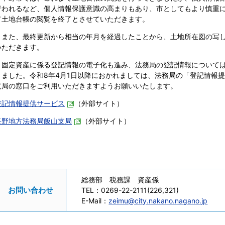
行われるなど、個人情報保護意識の高まりもあり、市としてもより慎重に
て土地台帳の閲覧を終了とさせていただきます。
また、最終更新から相当の年月を経過したことから、土地所在図の写し
いただきます。
固定資産に係る登記情報の電子化も進み、法務局の登記情報については
りました。令和8年4月1日以降におかれましては、法務局の「登記情報
支局の窓口をご利用いただきますようお願いいたします。
登記情報提供サービス
（外部サイト）
長野地方法務局飯山支局
（外部サイト）
総務部 税務課 資産係
お問い合わせ
TEL：
0269-22-2111(226,321)
E-Mail：
zeimu@city.nakano.nagano.jp