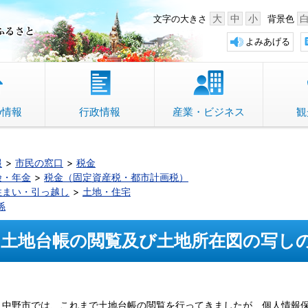
中野市 「故郷」のふるさと
大
中
小
文字の大きさ
背景色
よみあげる
の情報
行政情報
産業・ビジネス
観
報
市民の窓口
税金
険・年金
税金（固定資産税・都市計画税）
住まい・引っ越し
土地・住宅
係
土地台帳の閲覧及び土地所在図の写し
中野市では、これまで土地台帳の閲覧を行ってきましたが、個人情報保