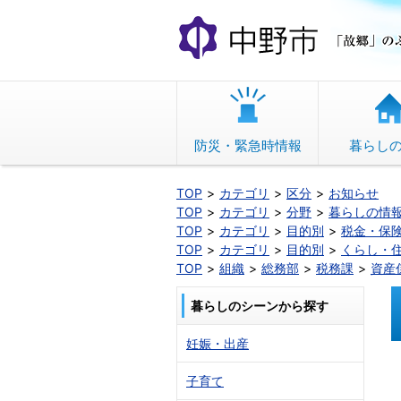
本
文
へ
移
動
防災・緊急時情報
暮らし
TOP
カテゴリ
区分
お知らせ
TOP
カテゴリ
分野
暮らしの情
TOP
カテゴリ
目的別
税金・保
TOP
カテゴリ
目的別
くらし・
TOP
組織
総務部
税務課
資産
暮らしのシーンから探す
妊娠・出産
子育て