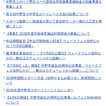
中野市スポーツ専任コーチ講習会等実施事業補助金の対象事業を
募集します
第６回中野市小中学生ロードレース大会の結果について
スポーツ振興くじ助成金を受けて多目的サッカー場の人工芝を整
備しました
【募集】2026年度学校体育施設利用団体の募集について
申込期限延長【申込可能枠残り40名】ウォークフェス信州なか
の（11月8日開催）
藤澤勇氏参加決定！！【11月8日土曜日】ウォークフェス信州な
かの～舞台はカチューシャから故郷へ～
【11月8日（土）開催】中野市誕生20周年記念事業 ウォークフ
ェス信州なかの ～舞台はカチューシャから故郷へ～について
2028年国民スポーツ大会（信州やまなみ国スポ） 剣道競技につ
いて
2025年度中野市スポーツイベントカレンダー
【9月6日開催】中野市誕生20周年記念事業パルフェスNAKANO
について