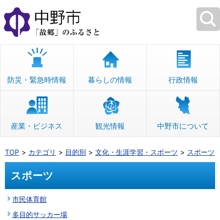
本
文
へ
移
動
防災・緊急時情報
暮らしの情報
行政情報
産業・ビジネス
観光情報
中野市について
TOP
カテゴリ
目的別
文化・生涯学習・スポーツ
スポーツ
スポーツ
市民体育館
多目的サッカー場