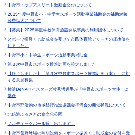
中野市トップアスリート激励金交付について
2025年度中野市小・中学生スポーツ活動事業補助金の補助対象
経費拡大について
【募集】2025年度学校体育施設開放事業の利用団体について
スポーツ振興くじ助成金を受けて市民体育館アリーナの床改修を
しました。
中野市小・中学生スポーツ活動事業補助金
第３次中野市スポーツ推進計画を策定しました
【終了しました】「第３次中野市スポーツ推進計画（案）」に対
する意見募集
横浜DeNAベイスターズ牧秀悟選手が「中野市スポーツ大使」に
就任
中野市部活動の地域移行推進協議会準備会の開催状況について
北信濃ふるさとの森文化公園
ノルディックポール貸し出します！
中野市営野球場の照明設備をスポーツ振興くじ助成金の交付を受