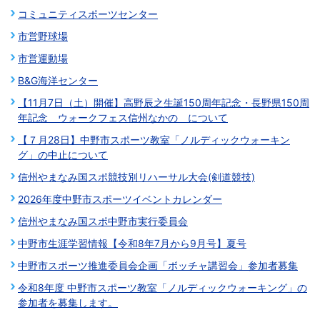
コミュニティスポーツセンター
市営野球場
市営運動場
B&G海洋センター
【11月7日（土）開催】高野辰之生誕150周年記念・長野県150周
年記念 ウォークフェス信州なかの について
【７月28日】中野市スポーツ教室「ノルディックウォーキン
グ」の中止について
信州やまなみ国スポ競技別リハーサル大会(剣道競技)
2026年度中野市スポーツイベントカレンダー
信州やまなみ国スポ中野市実行委員会
中野市生涯学習情報【令和8年7月から9月号】夏号
中野市スポーツ推進委員会企画「ボッチャ講習会」参加者募集
令和8年度 中野市スポーツ教室「ノルディックウォーキング」の
参加者を募集します。