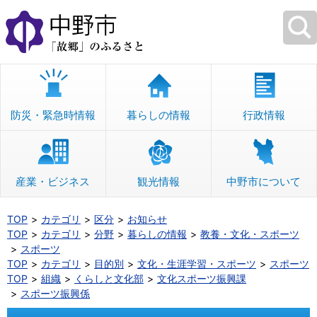
本
文
へ
移
動
防災・緊急時情報
暮らしの情報
行政情報
産業・ビジネス
観光情報
中野市について
TOP
カテゴリ
区分
お知らせ
TOP
カテゴリ
分野
暮らしの情報
教養・文化・スポーツ
スポーツ
TOP
カテゴリ
目的別
文化・生涯学習・スポーツ
スポーツ
TOP
組織
くらしと文化部
文化スポーツ振興課
スポーツ振興係