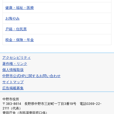
健康・福祉・医療
お悔やみ
戸籍・住民票
税金・保険・年金
アクセシビリティ
著作権・リンク
個人情報取扱
中野市公式HPに関するお問い合わせ
サイトマップ
広告掲載募集
中野市役所
〒383-8614 長野県中野市三好町一丁目3番19号 電話0269-22-
2111（代表）
豊田庁舎（市民課豊田窓口係）