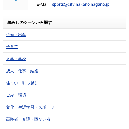
E-Mail：
sports@city.nakano.nagano.jp
暮らしのシーンから探す
妊娠・出産
子育て
入学・学校
成人・仕事・結婚
住まい・引っ越し
ごみ・環境
文化・生涯学習・スポーツ
高齢者・介護・障がい者