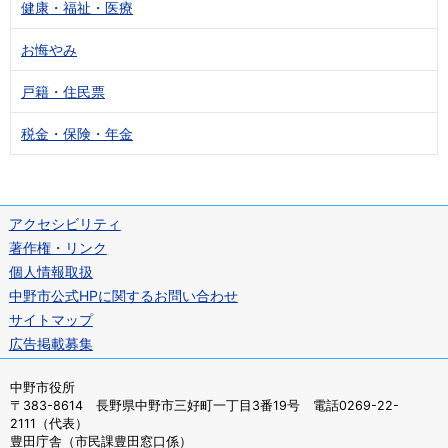
健康・福祉・医療
お悔やみ
戸籍・住民票
税金・保険・年金
アクセシビリティ
著作権・リンク
個人情報取扱
中野市公式HPに関するお問い合わせ
サイトマップ
広告掲載募集
中野市役所
〒383-8614 長野県中野市三好町一丁目3番19号 電話0269-22-
2111（代表）
豊田庁舎（市民課豊田窓口係）