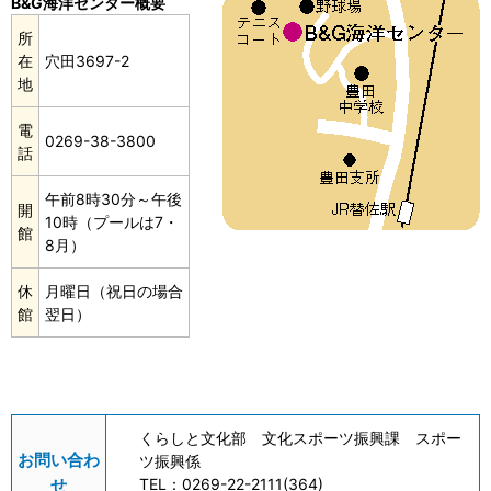
B&G海洋センター概要
所
在
穴田3697-2
地
電
0269-38-3800
話
午前8時30分～午後
開
10時（プールは7・
館
8月）
休
月曜日（祝日の場合
館
翌日）
くらしと文化部 文化スポーツ振興課 スポー
お問い合わ
ツ振興係
せ
TEL：
0269-22-2111(364)