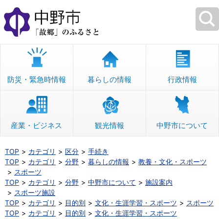
本
文
へ
移
動
防災・緊急時情報
暮らしの情報
行政情報
産業・ビジネス
観光情報
中野市について
TOP
カテゴリ
区分
手続き
TOP
カテゴリ
分野
暮らしの情報
教養・文化・スポーツ
スポーツ
TOP
カテゴリ
分野
中野市について
施設案内
スポーツ施設
TOP
カテゴリ
目的別
文化・生涯学習・スポーツ
スポーツ
TOP
カテゴリ
目的別
文化・生涯学習・スポーツ