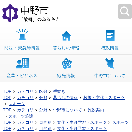
本
文
へ
移
動
防災・緊急時情報
暮らしの情報
行政情報
産業・ビジネス
観光情報
中野市について
TOP
カテゴリ
区分
手続き
TOP
カテゴリ
分野
暮らしの情報
教養・文化・スポーツ
スポーツ
TOP
カテゴリ
分野
中野市について
施設案内
スポーツ施設
TOP
カテゴリ
目的別
文化・生涯学習・スポーツ
スポーツ
TOP
カテゴリ
目的別
文化・生涯学習・スポーツ