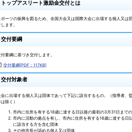
トップアスリート激励金交付とは
スポーツの振興を図るため、全国大会又は国際大会に出場する個人又は
付します。
交付要綱
交付要綱に基づき交付します。
交付要綱[PDF：117KB]
交付対象者
大会に出場する個人又は団体であって下記に該当するもの。（指導者、
等は除く）
市内に住所を有する18歳に達する日以後の最初の3月31日まで
市内に活動の拠点を有し、市内に住所を有する18歳に達する日以
に該当する方を含む団体
その他市長が認める個人又は団体