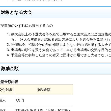
対象となる大会
下記事項の
いずれにも
該当するもの
県大会以上の予選大会等を経て出場する全国大会又は全国規模
る。（※大会主催者が認める選出方法により予選会等を免除され
開催地枠、招待枠その他の成績によらない理由で出場する大会
出場者の順位を競う大会であって、単なる出場者の交流を目的
予選会等に参加した全ての者又は団体が出場できる大会でない
激励金額
激励金額内容
交付対象
激励金額
個人
1万円
団体
1万円×対象者人数（上限：10万円）