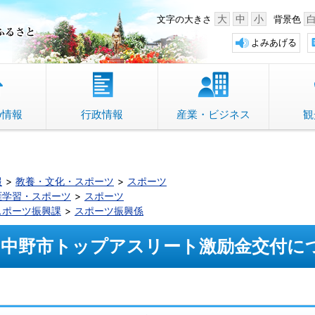
中野市 「故郷」のふるさと
大
中
小
文字の大きさ
背景色
よみあげる
の情報
行政情報
産業・ビジネス
観
報
教養・文化・スポーツ
スポーツ
涯学習・スポーツ
スポーツ
スポーツ振興課
スポーツ振興係
中野市トップアスリート激励金交付に