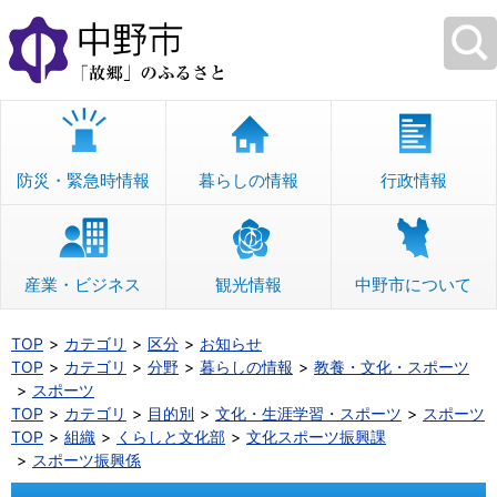
本
文
へ
移
動
防災・緊急時情報
暮らしの情報
行政情報
産業・ビジネス
観光情報
中野市について
TOP
カテゴリ
区分
お知らせ
TOP
カテゴリ
分野
暮らしの情報
教養・文化・スポーツ
スポーツ
TOP
カテゴリ
目的別
文化・生涯学習・スポーツ
スポーツ
TOP
組織
くらしと文化部
文化スポーツ振興課
スポーツ振興係