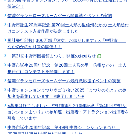
催決定！
信濃グランセローズホームゲーム開幕戦イベントの実施
中野市誕生20周年記念 第20回土人形の里信州なかの 土人形絵付
けコンテスト入賞作品が決定しました
累計発行部数1,300万部「彼女、お借りします」×「中野市」
なかのかのかり祭の開催！！
「第21回中野市図書館まつり」開催のお知らせ
中野市誕生20周年記念 第20回土人形の里 信州なかの 土人
形絵付けコンテストを開催します！
信濃グランセローズホームゲーム最終戦応援イベントの実施
中野ションションまつり＠ゴミ拾い2025「まつりのあと」の参
加者を募集しています ※終了しました※
※募集は終了しました 中野市誕生20周年記念「第49回 中野シ
ョンションまつり」の参加連・出店者・アトラクション出演者を
募集しています
中野市誕生20周年記念 第49回 中野ションションまつり
2025年7月26日(土曜日)に開催しました