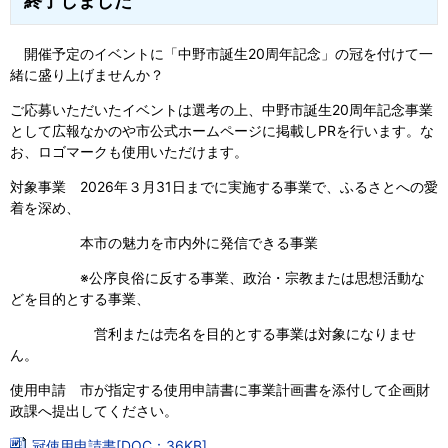
終了しました
開催予定のイベントに「中野市誕生20周年記念」の冠を付けて一
緒に盛り上げませんか？
ご応募いただいたイベントは選考の上、中野市誕生20周年記念事業
として広報なかのや市公式ホームページに掲載しPRを行います。な
お、ロゴマークも使用いただけます。
対象事業 2026年３月31日までに実施する事業で、ふるさとへの愛
着を深め、
本市の魅力を市内外に発信できる事業
※公序良俗に反する事業、政治・宗教または思想活動な
どを目的とする事業、
営利または売名を目的とする事業は対象になりませ
ん。
使用申請 市が指定する使用申請書に事業計画書を添付して企画財
政課へ提出してください。
冠使用申請書[DOC：36KB]