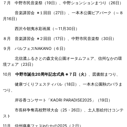
７月 中野市民音楽祭（19日）、中野ションションまつり（26日）
音楽講習会 ※１回目（27日）、一本木公園ビアパーク（～８
月16日）
西沢今朝夷水彩画展（～11月30日）
８月 音楽講習会 ※２回目（17日）、中野市民音楽祭（30日）
９月 パルフェスNAKANO（６日）
北信濃ふるさとの森文化公園オータムフェア、信州なかの環
境フェア（23日）
10月
中野市誕生20周年記念式典 ※７日（火）
、図書館まつり、
健康づくりフェスティバル（18日）、一本木公園秋のバラま
つり、
岸谷香コンサート「KAORI PARADISE2025」（19日）
市長杯争奪高校野球大会（25・26日）、土人形絵付けコンテ
スト
11月 信州痛車フェスinなかの2025（２日）