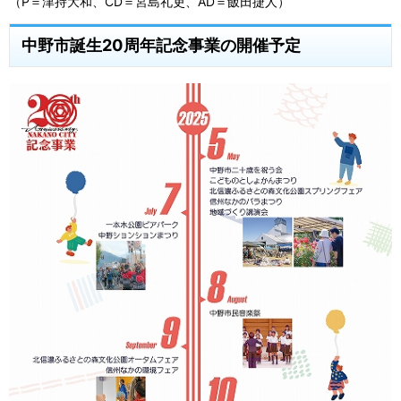
（P＝津持大和、CD＝宮島礼吏、AD＝飯田捷人）
中野市誕生20周年記念事業の開催予定