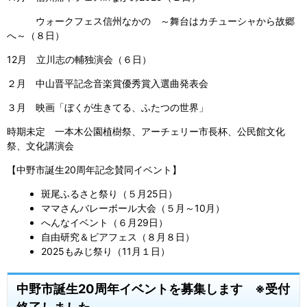
ウォークフェス信州なかの ～舞台はカチューシャから故郷
へ～（８日）
12月 立川志の輔独演会（６日）
２月 中山晋平記念音楽賞優秀賞入選曲発表会
３月 映画「ぼくが生きてる、ふたつの世界」
時期未定 一本木公園植樹祭、アーチェリー市長杯、公民館文化
祭、文化講演会
【中野市誕生20周年記念賛同イベント】
斑尾ふるさと祭り（５月25日）
ママさんバレーボール大会（５月～10月）
へんなイベント（６月29日）
自由研究＆ビアフェス（８月８日）
2025もみじ祭り（11月１日）
中野市誕生20周年イベントを募集します ※受付