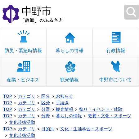
本
文
へ
移
動
防災・緊急時情報
暮らしの情報
行政情報
産業・ビジネス
観光情報
中野市について
TOP
カテゴリ
区分
お知らせ
TOP
カテゴリ
区分
手続き
TOP
カテゴリ
分野
観光情報
祭り・イベント・体験
TOP
カテゴリ
分野
暮らしの情報
教養・文化・スポーツ
文化芸術活動
TOP
カテゴリ
目的別
文化・生涯学習・スポーツ
文化芸術活動