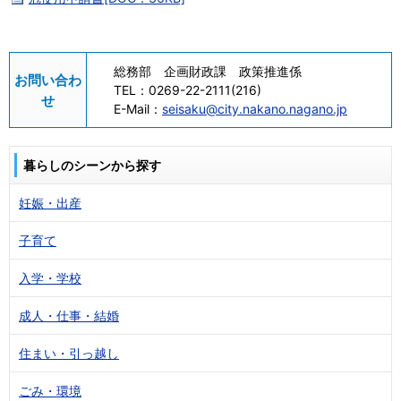
総務部 企画財政課 政策推進係
お問い合わ
TEL：
0269-22-2111(216)
せ
E-Mail：
seisaku@city.nakano.nagano.jp
暮らしのシーンから探す
妊娠・出産
子育て
入学・学校
成人・仕事・結婚
住まい・引っ越し
ごみ・環境