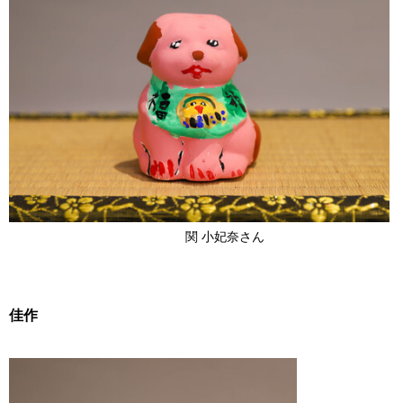
関 小妃奈さん
佳作