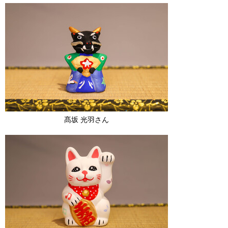
髙坂 光羽さん