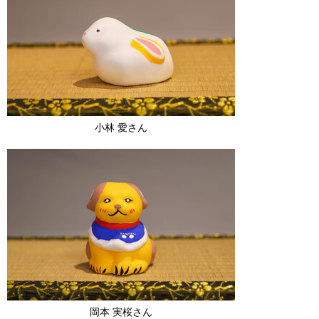
小林 愛さん
岡本 実桜さん