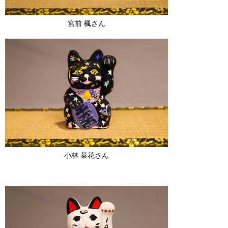
宮前 楓さん
小林 菜花さん