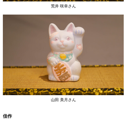
荒井 咲幸さん
山田 美月さん
佳作