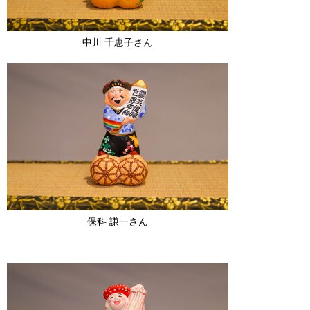
中川 千恵子さん
保科 謙一さん