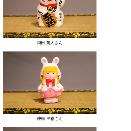
岡田 篤人さん
仲條 里彩さん