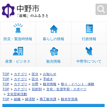
本
文
へ
移
動
防災・緊急時情報
暮らしの情報
行政情報
産業・ビジネス
観光情報
中野市について
TOP
カテゴリ
区分
お知らせ
TOP
カテゴリ
区分
手続き
TOP
カテゴリ
分野
観光情報
祭り・イベント・体験
TOP
カテゴリ
目的別
文化・生涯学習・スポーツ
文化芸術活動
TOP
組織
経済部
商工観光課
観光交流係