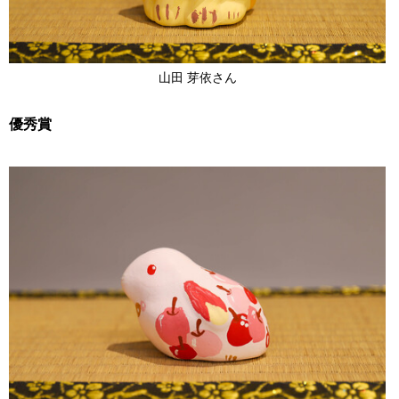
山田 芽依さん
優秀賞