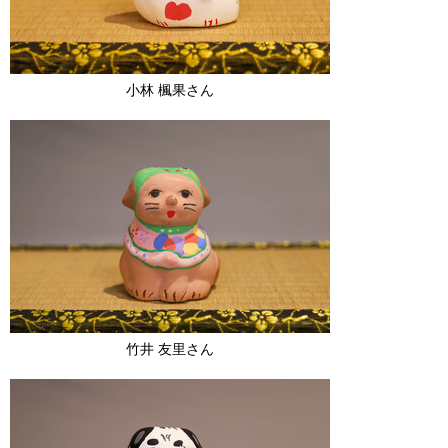
小林 楓果さん
竹井 友里さん