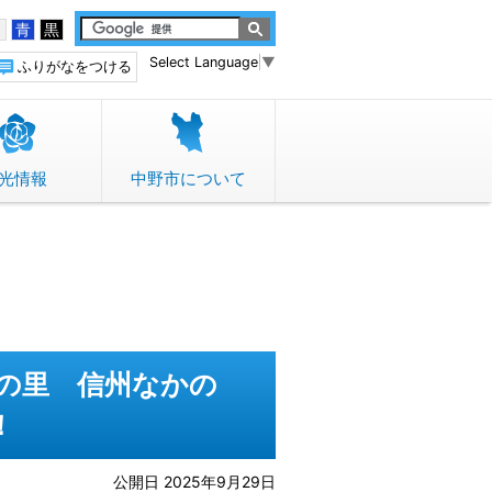
白
青
黒
Select Language
▼
ふりがなをつける
光情報
中野市について
形の里 信州なかの
！
公開日 2025年9月29日