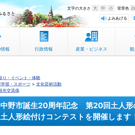
中野市 「故郷」のふるさと
大
中
小
文字の大きさ
背景色
よみあげる
の情報
行政情報
産業・ビジネス
観
祭り・イベント・体験
涯学習・スポーツ
文化芸術活動
観光交流係
中野市誕生20周年記念 第20回土人
土人形絵付けコンテストを開催します