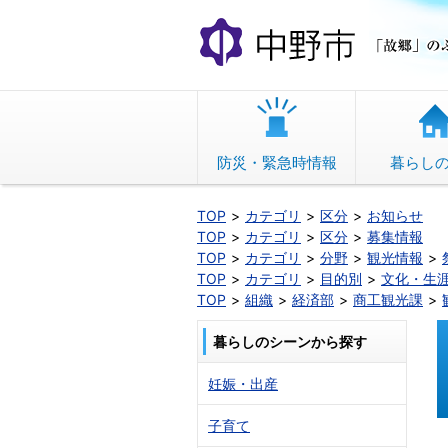
本
文
へ
移
動
防災・緊急時情報
暮らし
TOP
カテゴリ
区分
お知らせ
TOP
カテゴリ
区分
募集情報
TOP
カテゴリ
分野
観光情報
TOP
カテゴリ
目的別
文化・生
TOP
組織
経済部
商工観光課
暮らしのシーンから探す
妊娠・出産
子育て