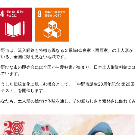
中野市は、流入経路も特徴も異なる２系統(奈良家・西原家）の土人形が
ている、全国に類を見ない地域です。
中野ひな市の即売会には全国から愛好家が集まり、日本土人形資料館に
れています。
こうした伝統文化に親しむ機会として、「中野市誕生20周年記念 第20
ンテスト」を開催します。
あなたも、土人形の絵付け体験を通じ、その愛らしさと素朴さに触れて