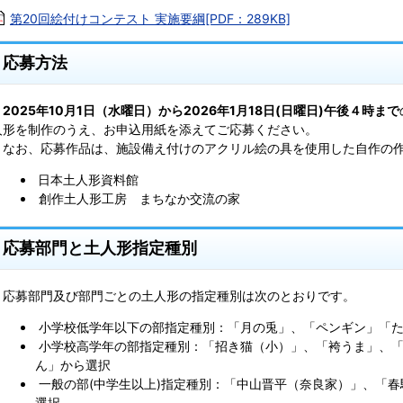
第20回絵付けコンテスト 実施要綱[PDF：289KB]
応募方法
2025年10月1日（水曜日）から2026年1月18日(日曜日)午後４時まで
人形を制作のうえ、お申込用紙を添えてご応募ください。
なお、応募作品は、施設備え付けのアクリル絵の具を使用した自作の作
日本土人形資料館
創作土人形工房 まちなか交流の家
応募部門と土人形指定種別
応募部門及び部門ごとの土人形の指定種別は次のとおりです。
小学校低学年以下の部指定種別：「月の兎」、「ペンギン」「た
小学校高学年の部指定種別：「招き猫（小）」、「袴うま」、「
ん」から選択
一般の部(中学生以上)指定種別：「中山晋平（奈良家）」、「
選択