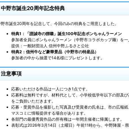
中野市誕生20周年記念特典
中野市誕生20周年を記念して、今回のみの特典をご用意しました。
特典1：「證誠寺の狸囃」誕生100年記念ポンちゃんラーメン
参加者全員にポンちゃんラーメン（中野市コラボカップ麺）を一
提供：一般財団法人 信州中野ふるさと公社
特典2：信州牛など豪華景品（中野市の特産品）
参加者の中から抽選で14名様にプレゼントします。
注意事項
応募いただける作品は一人につき1点です。
応募料は無料ですが、材料代として、小学校低学年以下の部及び高
をご負担いただきます。
応募・受賞作品を撮影した写真及び受賞者の氏名は、市の広報紙
マスコミに情報提供する場合があります。
各部門の最優秀賞作品の所有権は一年間主催者に帰属します。
表彰式は2026年3月14日（土曜日）午前11時から、中野陣屋・