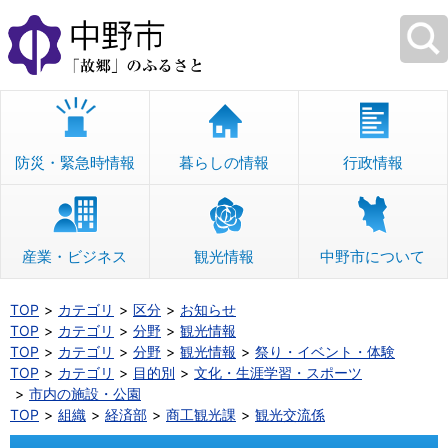
本
文
へ
移
動
防災・緊急時情報
暮らしの情報
行政情報
産業・ビジネス
観光情報
中野市について
TOP
カテゴリ
区分
お知らせ
TOP
カテゴリ
分野
観光情報
TOP
カテゴリ
分野
観光情報
祭り・イベント・体験
TOP
カテゴリ
目的別
文化・生涯学習・スポーツ
市内の施設・公園
TOP
組織
経済部
商工観光課
観光交流係