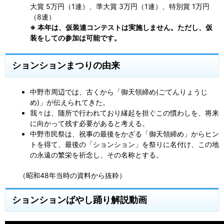
大賞 5万円（1連）、準大賞 3万円（1連）、特別賞 1万円
（8連）
※ 本年は、仮装連コンテストは実施しません。ただし、仮
装をしての参加は可能です。
ションションまつりの由来
中野市周辺では、古くから「御天領締め(ごてんりょうじ
め)」が伝えられてきた。
我々は、随所で行われており縁起を担ぐこの慣わしを、将来
に向かって残す必要があると考える。
中野市民祭は、祝事の最後をかざる「御天領締め」からヒン
トを得て、最後の「ションション」を祭りに名付け、この地
の永遠の繁栄を祈念し、その名称とする。
（昭和48年当時の資料から抜粋）
ションションばやし踊り解説動画