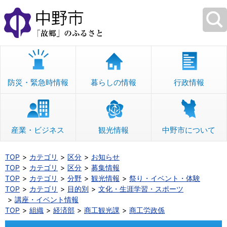
本
文
へ
移
動
防災・緊急時情報
暮らしの情報
行政情報
産業・ビジネス
観光情報
中野市について
TOP
カテゴリ
区分
お知らせ
TOP
カテゴリ
区分
募集情報
TOP
カテゴリ
分野
観光情報
祭り・イベント・体験
TOP
カテゴリ
目的別
文化・生涯学習・スポーツ
講座・イベント情報
TOP
組織
経済部
商工観光課
商工労政係