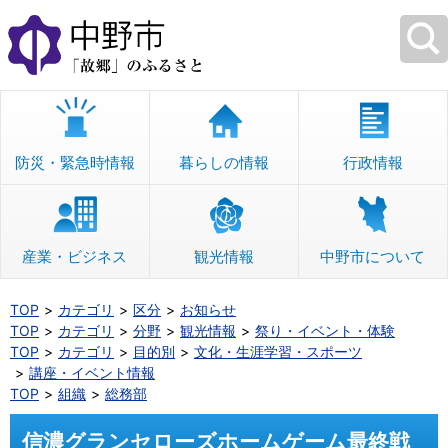
本
文
へ
移
動
防災・緊急時情報
暮らしの情報
行政情報
産業・ビジネス
観光情報
中野市について
TOP
カテゴリ
区分
お知らせ
TOP
カテゴリ
分野
観光情報
祭り・イベント・体験
TOP
カテゴリ
目的別
文化・生涯学習・スポーツ
講座・イベント情報
TOP
組織
総務部
信濃グランセローズホームゲーム最終戦