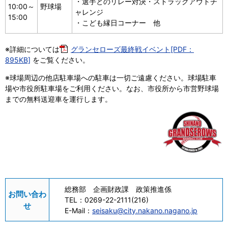
・選手とのリレー対決・ストラックアウトチ
10:00～
野球場
ャレンジ
15:00
・こども縁日コーナー 他
※詳細については
グランセローズ最終戦イベント[PDF：
895KB]
をご覧ください。
※球場周辺の他店駐車場への駐車は一切ご遠慮ください。球場駐車
場や市役所駐車場をご利用ください。なお、市役所から市営野球場
までの無料送迎車を運行します。
総務部 企画財政課 政策推進係
お問い合わ
TEL：
0269-22-2111(216)
せ
E-Mail：
seisaku@city.nakano.nagano.jp