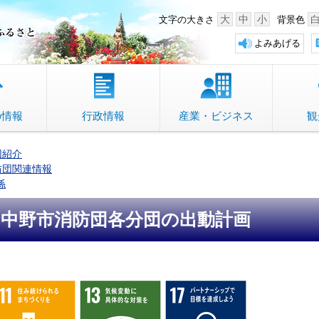
中野市 「故郷」のふるさと
大
中
小
文字の大きさ
背景色
よみあげる
の情報
行政情報
産業・ビジネス
観
団紹介
防団関連情報
係
中野市消防団各分団の出動計画