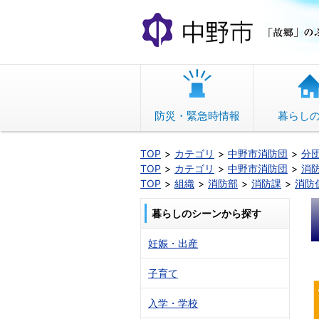
本
文
へ
移
動
防災・緊急時情報
暮らし
TOP
カテゴリ
中野市消防団
分
TOP
カテゴリ
中野市消防団
消
TOP
組織
消防部
消防課
消防
暮らしのシーンから探す
妊娠・出産
子育て
入学・学校