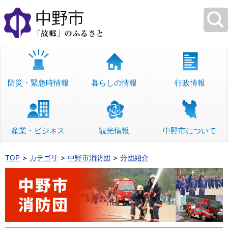
本
文
へ
移
動
防災・緊急時情報
暮らしの情報
行政情報
産業・ビジネス
観光情報
中野市について
TOP
カテゴリ
中野市消防団
分団紹介