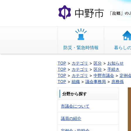
本
文
へ
移
動
防災・緊急時情報
暮らし
TOP
カテゴリ
区分
お知らせ
TOP
カテゴリ
区分
手続き
TOP
カテゴリ
中野市議会
定例
TOP
組織
議会事務局
庶務係
分野から探す
市議会について
議員の紹介
定例会・臨時会