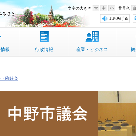
中野市 「故郷」のふるさと
大
中
小
文字の大きさ
背景色
よみあげる
の情報
行政情報
産業・ビジネス
観
会・臨時会