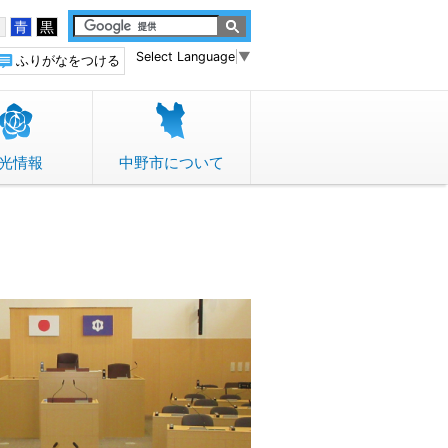
白
青
黒
Select Language
▼
ふりがなをつける
光情報
中野市について