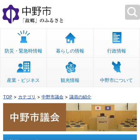
本
文
へ
移
動
防災・緊急時情報
暮らしの情報
行政情報
産業・ビジネス
観光情報
中野市について
TOP
カテゴリ
中野市議会
議員の紹介