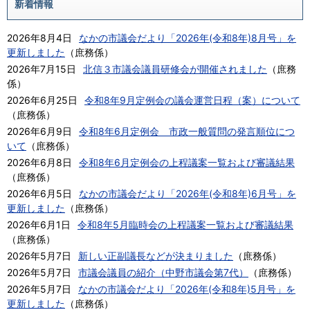
新着情報
2026年8月4日
なかの市議会だより「2026年(令和8年)8月号」を
更新しました
（
庶務係
）
2026年7月15日
北信３市議会議員研修会が開催されました
（
庶務
係
）
2026年6月25日
令和8年9月定例会の議会運営日程（案）について
（
庶務係
）
2026年6月9日
令和8年6月定例会 市政一般質問の発言順位につ
いて
（
庶務係
）
2026年6月8日
令和8年6月定例会の上程議案一覧および審議結果
（
庶務係
）
2026年6月5日
なかの市議会だより「2026年(令和8年)6月号」を
更新しました
（
庶務係
）
2026年6月1日
令和8年5月臨時会の上程議案一覧および審議結果
（
庶務係
）
2026年5月7日
新しい正副議長などが決まりました
（
庶務係
）
2026年5月7日
市議会議員の紹介（中野市議会第7代）
（
庶務係
）
2026年5月7日
なかの市議会だより「2026年(令和8年)5月号」を
更新しました
（
庶務係
）