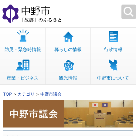
本
文
へ
移
動
防災・緊急時情報
暮らしの情報
行政情報
産業・ビジネス
観光情報
中野市について
TOP
カテゴリ
中野市議会