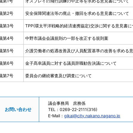
議第1号
オスプレイの飛行訓練の中止等を求める意見書について
議第2号
安全保障関連法等の廃止・撤回を求める意見書について
議第3号
TPP(環太平洋戦略的経済連携協定)交渉に関する意見書に
議第4号
中野市議会会議規則の一部を改正する規則案
議第5号
介護労働者の処遇改善及び人員配置基準の改善を求める
議第6号
金子髙幸議員に対する議員辞職勧告決議について
議第7号
委員会の継続審査及び調査について
議会事務局 庶務係
お問い合わせ
TEL：
0269-22-2111(316)
E-Mail：
gikai@city.nakano.nagano.jp