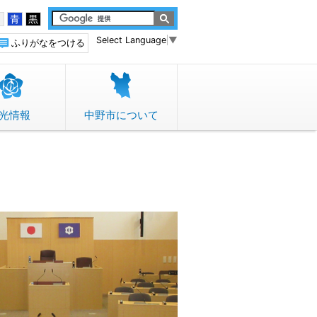
白
青
黒
Select Language
▼
ふりがなをつける
光情報
中野市について