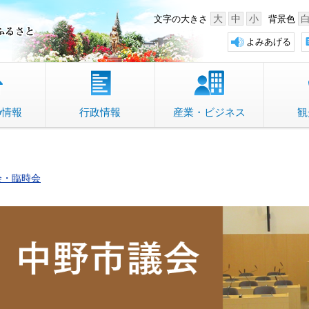
中野市 「故郷」のふるさと
大
中
小
文字の大きさ
背景色
よみあげる
の情報
行政情報
産業・ビジネス
観
会・臨時会