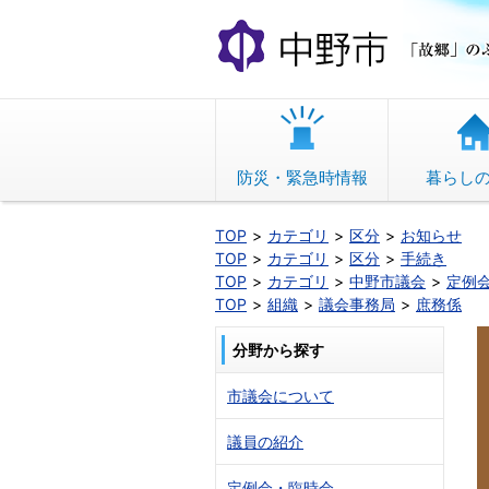
本
文
へ
移
動
防災・緊急時情報
暮らし
TOP
カテゴリ
区分
お知らせ
TOP
カテゴリ
区分
手続き
TOP
カテゴリ
中野市議会
定例
TOP
組織
議会事務局
庶務係
分野から探す
市議会について
議員の紹介
定例会・臨時会