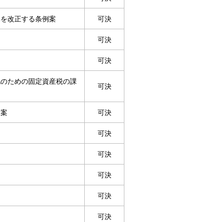
部を改正する条例案
可決
可決
可決
化のための固定資産税の課
可決
例案
可決
可決
可決
可決
可決
可決