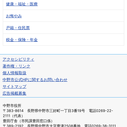
健康・福祉・医療
お悔やみ
戸籍・住民票
税金・保険・年金
アクセシビリティ
著作権・リンク
個人情報取扱
中野市公式HPに関するお問い合わせ
サイトマップ
広告掲載募集
中野市役所
〒383-8614 長野県中野市三好町一丁目3番19号 電話0269-22-
2111（代表）
豊田庁舎（市民課豊田窓口係）
〒389-2192 長野県中野市大字豊津2508番地 電話0269-38-3111