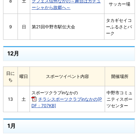
8
土
クフェス信州なかの～舞台はカチュ
サッカー場
ーシャから故郷へ～
タカギセイコ
9
日
第21回中野市駅伝大会
ーふるさとパ
ーク
12月
日に
曜日
スポーツイベント内容
開催場所
ち
スポーツクラブinなかの
中野市コミュ
13
土
チラシスポーツクラブinなかの[P
ニティスポー
DF：707KB]
ツセンター
1月