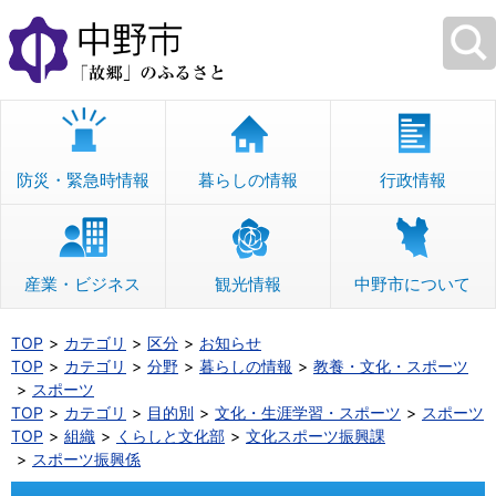
本
文
へ
移
動
防災・緊急時情報
暮らしの情報
行政情報
産業・ビジネス
観光情報
中野市について
TOP
カテゴリ
区分
お知らせ
TOP
カテゴリ
分野
暮らしの情報
教養・文化・スポーツ
スポーツ
TOP
カテゴリ
目的別
文化・生涯学習・スポーツ
スポーツ
TOP
組織
くらしと文化部
文化スポーツ振興課
スポーツ振興係