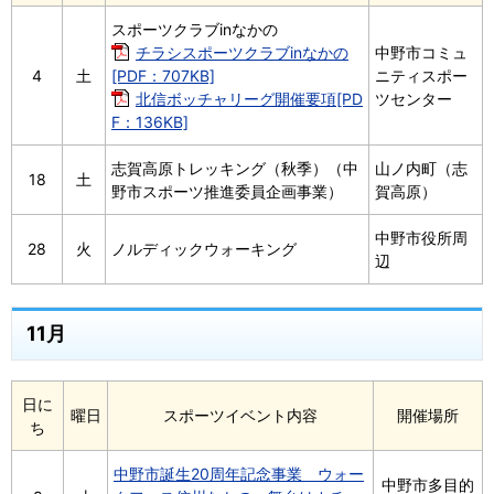
スポーツクラブinなかの
チラシスポーツクラブinなかの
中野市コミュ
4
土
[PDF：707KB]
ニティスポー
北信ボッチャリーグ開催要項[PD
ツセンター
F：136KB]
志賀高原トレッキング（秋季）（中
山ノ内町（志
18
土
野市スポーツ推進委員企画事業）
賀高原）
中野市役所周
28
火
ノルディックウォーキング
辺
11月
日に
曜日
スポーツイベント内容
開催場所
ち
中野市誕生20周年記念事業 ウォー
中野市多目的