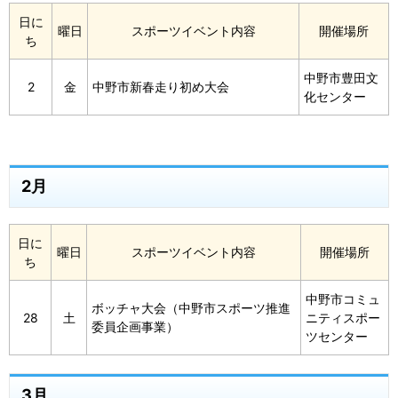
日に
曜日
スポーツイベント内容
開催場所
ち
中野市豊田文
2
金
中野市新春走り初め大会
化センター
2月
日に
曜日
スポーツイベント内容
開催場所
ち
中野市コミュ
ボッチャ大会（中野市スポーツ推進
28
土
ニティスポー
委員企画事業）
ツセンター
3月