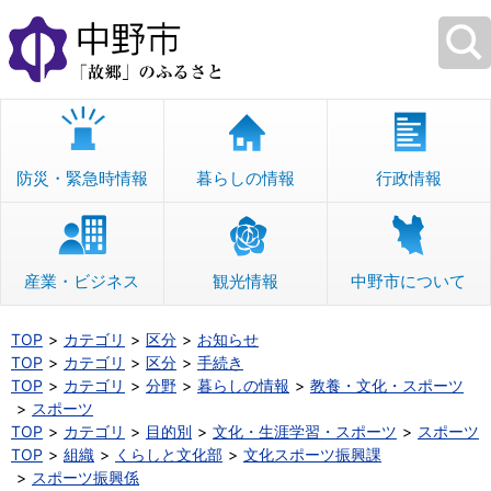
本
文
へ
移
動
防災・緊急時情報
暮らしの情報
行政情報
産業・ビジネス
観光情報
中野市について
TOP
カテゴリ
区分
お知らせ
TOP
カテゴリ
区分
手続き
TOP
カテゴリ
分野
暮らしの情報
教養・文化・スポーツ
スポーツ
TOP
カテゴリ
目的別
文化・生涯学習・スポーツ
スポーツ
TOP
組織
くらしと文化部
文化スポーツ振興課
スポーツ振興係