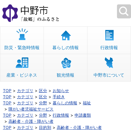
本
文
へ
移
動
防災・緊急時情報
暮らしの情報
行政情報
産業・ビジネス
観光情報
中野市について
TOP
カテゴリ
区分
お知らせ
TOP
カテゴリ
区分
手続き
TOP
カテゴリ
分野
暮らしの情報
福祉
障がい者児福祉サービス
TOP
カテゴリ
分野
行政情報
申請書類
高齢者・介護・障がい者
TOP
カテゴリ
目的別
高齢者・介護・障がい者