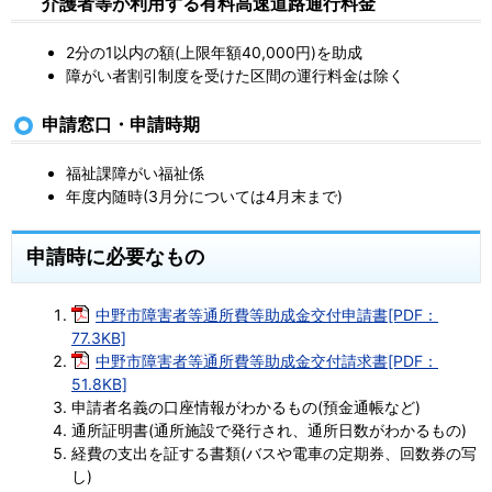
介護者等が利用する有料高速道路通行料金
2分の1以内の額(上限年額40,000円)を助成
障がい者割引制度を受けた区間の運行料金は除く
申請窓口・申請時期
福祉課障がい福祉係
年度内随時(3月分については4月末まで)
申請時に必要なもの
中野市障害者等通所費等助成金交付申請書[PDF：
77.3KB]
中野市障害者等通所費等助成金交付請求書[PDF：
51.8KB]
申請者名義の口座情報がわかるもの(預金通帳など)
通所証明書(通所施設で発行され、通所日数がわかるもの)
経費の支出を証する書類(バスや電車の定期券、回数券の写
し)