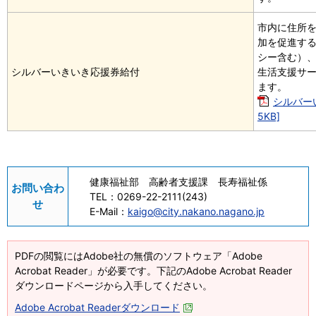
市内に住所を
加を促進す
シー含む）
シルバーいきいき応援券給付
生活支援サ
ます。
シルバーい
5KB]
健康福祉部 高齢者支援課 長寿福祉係
お問い合わ
TEL：
0269-22-2111(243)
せ
E-Mail：
kaigo@city.nakano.nagano.jp
PDFの閲覧にはAdobe社の無償のソフトウェア「Adobe
Acrobat Reader」が必要です。下記のAdobe Acrobat Reader
ダウンロードページから入手してください。
Adobe Acrobat Readerダウンロード