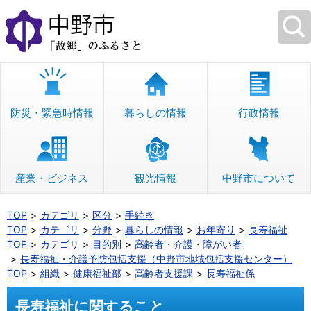
本
文
へ
移
動
防災・緊急時情報
暮らしの情報
行政情報
産業・ビジネス
観光情報
中野市について
TOP
カテゴリ
区分
手続き
TOP
カテゴリ
分野
暮らしの情報
お年寄り
長寿福祉
TOP
カテゴリ
目的別
高齢者・介護・障がい者
長寿福祉・介護予防包括支援（中野市地域包括支援センター）
TOP
組織
健康福祉部
高齢者支援課
長寿福祉係
長寿福祉に関すること