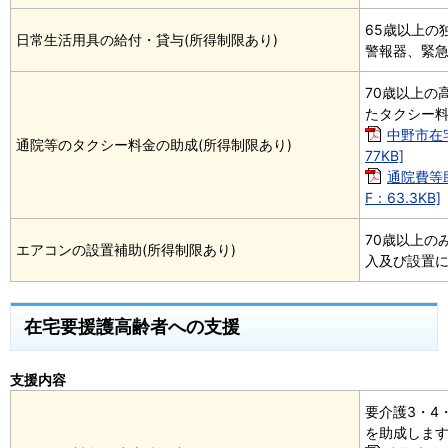
65歳以上の
日常生活用具の給付・貸与(所得制限あり)
警報器、緊
70歳以上の
たタクシー
中野市在宅
通院等のタクシー料金の助成(所得制限あり)
77KB]
通院費等
F：63.3KB]
70歳以上の
エアコンの設置補助(所得制限あり)
入及び設置
在宅要援護高齢者への支援
支援内容
要介護3・4
を助成しま