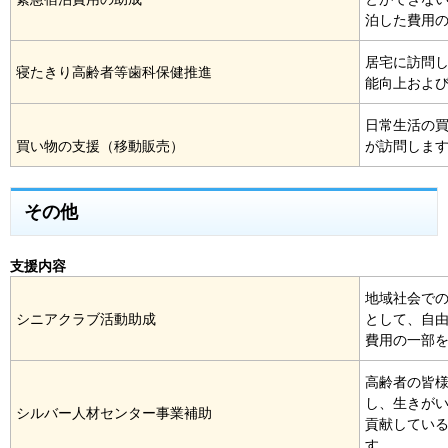
泊した費用
居宅に訪問
寝たきり高齢者等歯科保健推進
能向上およ
日常生活の
買い物の支援（移動販売）
が訪問しま
その他
支援内容
地域社会で
シニアクラブ活動助成
として、自
費用の一部
高齢者の皆
し、生きが
シルバー人材センター事業補助
貢献してい
す。