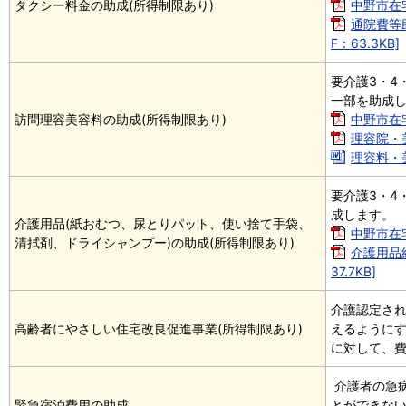
タクシー料金の助成(所得制限あり)
中野市在宅
通院費等
F：63.3KB]
要介護3・4
一部を助成
訪問理容美容料の助成(所得制限あり)
中野市在宅
理容院・美
理容料・美
要介護3・4
成します。
介護用品(紙おむつ、尿とりパット、使い捨て手袋、
中野市在宅
清拭剤、ドライシャンプー)の助成(所得制限あり)
介護用品
37.7KB]
介護認定さ
高齢者にやさしい住宅改良促進事業(所得制限あり)
えるように
に対して、
介護者の急
緊急宿泊費用の助成
とができな