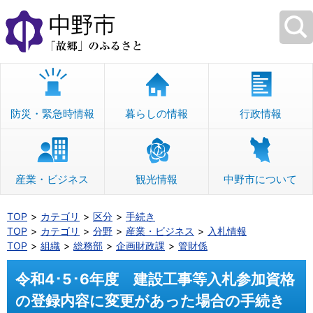
本
文
へ
移
動
防災・緊急時情報
暮らしの情報
行政情報
産業・ビジネス
観光情報
中野市について
TOP
カテゴリ
区分
手続き
TOP
カテゴリ
分野
産業・ビジネス
入札情報
TOP
組織
総務部
企画財政課
管財係
令和4･5･6年度 建設工事等入札参加資格
の登録内容に変更があった場合の手続き