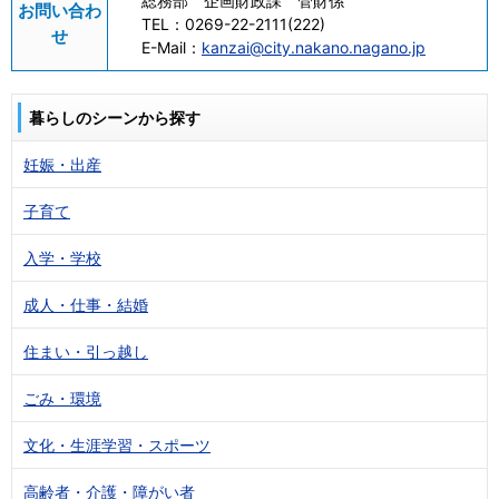
総務部 企画財政課 管財係
お問い合わ
TEL：
0269-22-2111(222)
せ
E-Mail：
kanzai@city.nakano.nagano.jp
暮らしのシーンから探す
妊娠・出産
子育て
入学・学校
成人・仕事・結婚
住まい・引っ越し
ごみ・環境
文化・生涯学習・スポーツ
高齢者・介護・障がい者