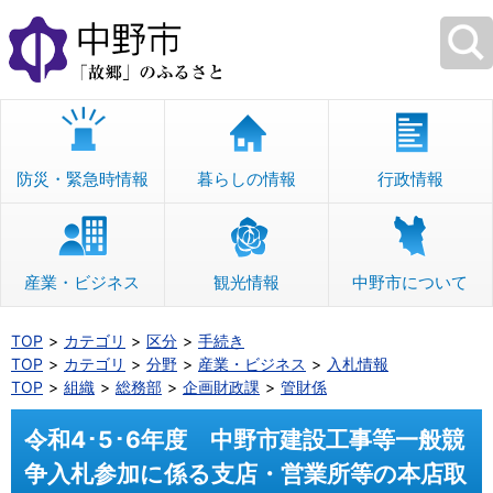
本
文
へ
移
動
防災・緊急時情報
暮らしの情報
行政情報
産業・ビジネス
観光情報
中野市について
TOP
カテゴリ
区分
手続き
TOP
カテゴリ
分野
産業・ビジネス
入札情報
TOP
組織
総務部
企画財政課
管財係
令和4･5･6年度 中野市建設工事等一般競
争入札参加に係る支店・営業所等の本店取