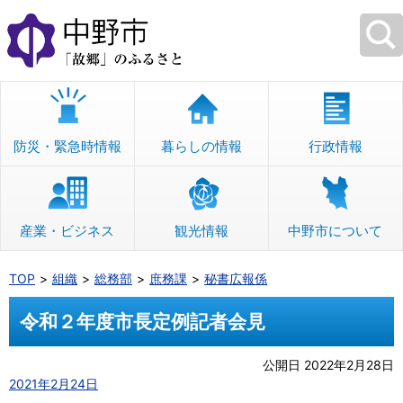
本
文
へ
移
動
防災・緊急時情報
暮らしの情報
行政情報
産業・ビジネス
観光情報
中野市について
TOP
組織
総務部
庶務課
秘書広報係
令和２年度市長定例記者会見
公開日 2022年2月28日
2021年2月24日