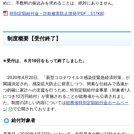
めに、手数料の振込みを求めることは、絶対にありません。
特別定額給付金・詐欺被害防止啓発[PDF：517KB]
制度概要【受付終了】
※受付は、８月19日をもって終了しました。
2020年4月20日、「新型コロナウイルス感染症緊急経済対策」が
閣議決定され、感染拡大防止に留意しつつ、簡素な仕組みで迅速か
つ的確に家計への支援を行うため、特別定額給付金事業（対象者1人
につき10万円給付）が実施されることが総務省から公表されまし
た。制度の詳しい内容については
総務省特別定額給付金ホームペー
ジ
で公開されております。
給付対象者
基準日（2020年4月27日）において、住民基本台帳に記録されてい