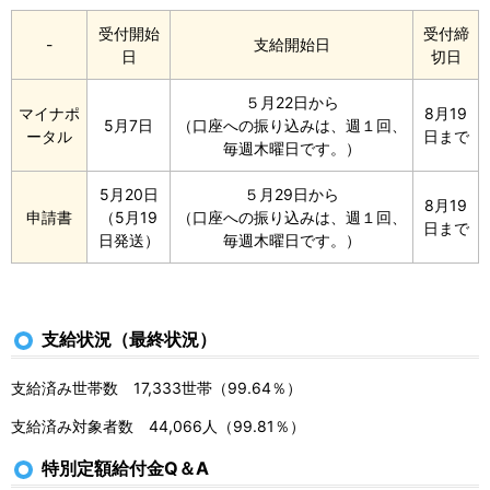
受付開始
受付締
-
支給開始日
日
切日
５月22日から
マイナポ
8月19
5月7日
（口座への振り込みは、週１回、
ータル
日まで
毎週木曜日です。）
5月20日
５月29日から
8月19
申請書
（5月19
（口座への振り込みは、週１回、
日まで
日発送）
毎週木曜日です。）
支給状況（最終状況）
支給済み世帯数 17,333世帯（99.64％）
支給済み対象者数 44,066人（99.81％）
特別定額給付金Q＆A