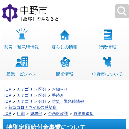
本
文
へ
移
動
防災・緊急時情報
暮らしの情報
行政情報
産業・ビジネス
観光情報
中野市について
TOP
カテゴリ
区分
お知らせ
TOP
カテゴリ
区分
手続き
TOP
カテゴリ
分野
防災・緊急時情報
新型コロナウイルス感染症
TOP
組織
総務部
企画財政課
政策推進係
特別定額給付金事業について