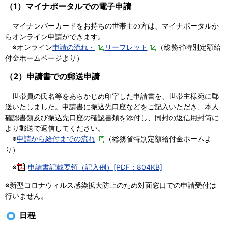
（1）マイナポータルでの電子申請
マイナンバーカードをお持ちの世帯主の方は、マイナポータルか
らオンライン申請ができます。
※オンライン
申請の流れ・
リーフレット
（総務省特別定額給
付金ホームページより）
（2）申請書での郵送申請
世帯員の氏名等をあらかじめ印字した申請書を、世帯主様宛に郵
送いたしました。申請書に振込先口座などをご記入いただき、本人
確認書類及び振込先口座の確認書類を添付し、同封の返信用封筒に
より郵送で返信してください。
※
申請から給付までの流れ
（総務省特別定額給付金ホームよ
り）
※
申請書記載要領（記入例）[PDF：804KB]
※新型コロナウィルス感染拡大防止のため対面窓口での申請受付は
行いません。
日程